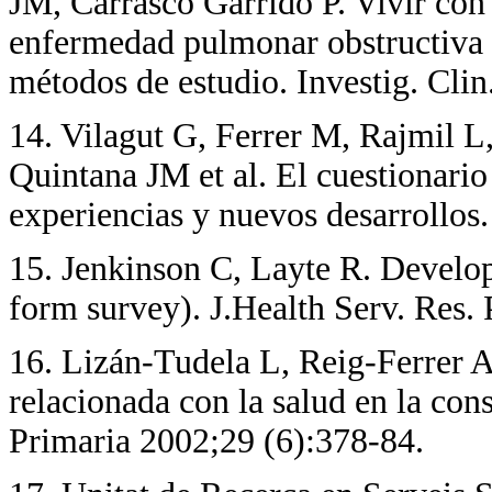
JM, Carrasco Garrido P. Vivir con
enfermedad pulmonar obstructiva 
métodos de estudio. Investig. Cli
14
. Vilagut G, Ferrer M, Rajmil 
Quintana JM et al. El cuestionari
experiencias y nuevos desarrollos
15
. Jenkinson C, Layte R. Develo
form survey). J.Health Serv. Res. 
16
. Lizán-Tudela L, Reig-Ferrer A
relacionada con la salud en la c
Primaria 2002;29 (6):378-84.