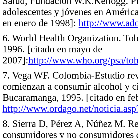
Salud, Fundación W.K.Kellogg. Pro
adolescentes y jóvenes en América
en enero de 1998]:
http://www.ado
6
. World Health Organization. Tob
1996. [citado en mayo de
2007]:
http://www.who.org/psa/toh
7
. Vega WF. Colombia-Estudio rev
comienzan a consumir alcohol y cig
Bucaramanga, 1995. [citado en fe
http://www.ordago.net/noticia.as
8
. Sierra D, Pérez A, Núñez M. Re
consumidores y no consumidores de