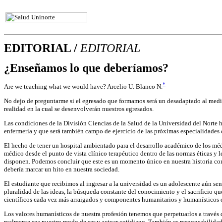
EDITORIAL /
EDITORIAL
¿Enseñamos lo que deberíamos?
*
Are we teaching what we would have? Arcelio U. Blanco N.
No dejo de preguntarme si el egresado que formamos será un desadaptado al medio
realidad en la cual se desenvolverán nuestros egresados.
Las condiciones de la División Ciencias de la Salud de la Universidad del Norte
enfermería y que será también campo de ejercicio de las próximas especialidades c
El hecho de tener un hospital ambientado para el desarrollo académico de los méd
médico desde el punto de vista clínico terapéutico dentro de las normas éticas y
disponen. Podemos concluir que este es un momento único en nuestra historia com
debería marcar un hito en nuestra sociedad.
El estudiante que recibimos al ingresar a la universidad es un adolescente aún se
pluralidad de las ideas, la búsqueda constante del conocimiento y el sacrificio
científicos cada vez más arraigados y componentes humanitarios y humanísticos c
Los valores humanísticos de nuestra profesión tenemos que perpetuarlos a través 
realmente sea nuestro modo de ser y actuar cotidiano. También es responsabilidad