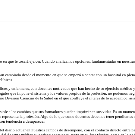
 en que le tocará ejercer. Cuando analizamos opciones, fundamentadas en nuestras 
 han cambiado desde el momento en que se empezó a contar con un hospital en plen
línicas.
icos y enfermeras, con docentes motivados que han hecho de su ejercicio médico y e
 legales que impone el sistema y los valores propios de la profesión, no podemos ne
o División Ciencias de la Salud en el que confluye el interés de lo académico, asi
nsible a los cambios que sus formadores puedan imprimir en sus vidas. Es un momento 
 que representa la profesión. Algo de lo que como docentes debemos tener pendiente
on tendencia a desaparecer.
del diario actuar en nuestros campos de desempeño, con el contacto directo entre p
 del docente médico su perfeccionamiento, tanto en su área técnica, como en lo ped