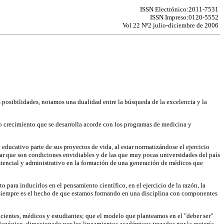
ISSN Electrónico:2011-7531
ISSN Impreso:0120-5552
Vol 22 Nº2 julio-diciembre de 2006
posibilidades, notamos una dualidad entre la búsqueda de la excelencia y la
o crecimiento que se desarrolla acorde con los programas de medicina y
ducativo parte de sus proyectos de vida, al estar normatizándose el ejercicio
gar que son condiciones envidiables y de las que muy pocas universidades del país
stencial y administrativo en la formación de una generación de médicos que
para inducirlos en el pensamiento científico, en el ejercicio de la razón, la
s siempre es el hecho de que estamos formando en una disciplina con componentes
acientes, médicos y estudiantes; que el modelo que planteamos en el "deber ser"
agógico, direccionado por los lineamientos académicos trazados por la rectoría.