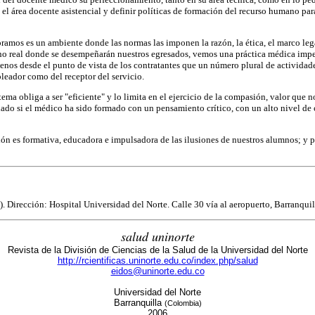
en el área docente asistencial y definir políticas de formación del recurso humano 
ramos es un ambiente donde las normas las imponen la razón, la ética, el marco leg
torno real donde se desempeñarán nuestros egresados, vemos una práctica médica imp
enos desde el punto de vista de los contratantes que un número plural de actividad
pleador como del receptor del servicio.
 obliga a ser "eficiente" y lo limita en el ejercicio de la compasión, valor que no 
o lado si el médico ha sido formado con un pensamiento crítico, con un alto nivel d
ión es formativa, educadora e impulsadora de las ilusiones de nuestros alumnos; y p
 Dirección: Hospital Universidad del Norte. Calle 30 vía al aeropuerto, Barranqui
salud uninorte
Revista de la División de Ciencias de la Salud de la Universidad del Norte
http://rcientificas.uninorte.edu.co/index.php/salud
eidos@uninorte.edu.co
Universidad del Norte
Barranquilla
(Colombia)
2006