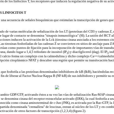
ación de los linfocitos T, los receptores que inducen la regulación negativa de su a
S LINFOCITOS T
 una secuencia de señales bioquímicas que estimulan la transcripción de genes que e
do de varias moléculas de señalización de los LT (proteínas del CD3 y cadenas Z,
Este lugar de contacto se denomina "sinapsis inmunológica" (SI). La unión del RC
acciones inducen la activación de la Lck (tirosina cinasa asociada a los extremos cit
 tirosinas fosforiladas de las cadenas Z se convierten en sitios de anclaje para ZA
ctúan como puntos de fijación para la incorporación de importantes vías de transduc
na, dando lugar a 1,4,5 trifosfato de inositol (IP
) y diacilglicerol (dag). El IP
ind
3
3
. El calcio forma un complejo con la calmodulina y dicho complejo Ca++/calmodulina
ripción citoplásmico NFAT y descubre una región que permite su translocación hacia
s que fosforila a las proteínas denominadas inhibidores de kB (IkB), haciéndolas rec
 fin de liberar al Factor Nuclear Kappa B (NF-kB) de sus inhibidores y permitir su e
ercambio GDP/GTP, activando éstos a su vez las vías de señalización Ras-MAP cinas
y se denomina cinasa del receptor extracelular activado (ERK), la cual fosforila a u
onocida como cinasa aminoterminal de c-Jun (JNK), es activada por la Rac-GTP, la J
artida denominada "cremallera" de leucinas, entran al núcleo de los LT y en combin
tivación de otros factores de transcripción (1,2,3,4) (figura 2).