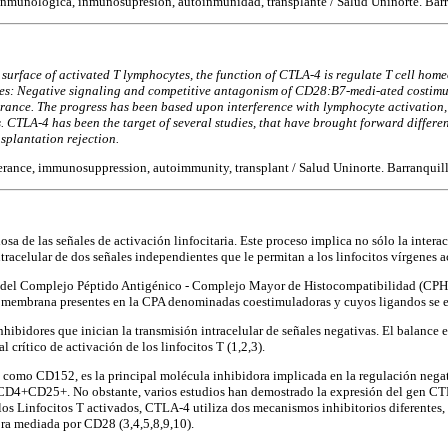
a inmunológica, inmunosupresión, autoinmunidad, transplante / Salud Uninorte. Barr
urface of activated T lymphocytes, the function of CTLA-4 is regulate T cell home
s: Negative signaling and competitive antagonism of CD28:B7-medi-ated costimulat
ance. The progress has been based upon interference with lymphocyte activation, co
 CTLA-4 has been the target of several studies, that have brought forward differe
splantation rejection.
ance, immunosuppression, autoimmunity, transplant / Salud Uninorte. Barranquilla
sa de las señales de activación linfocitaria. Este proceso implica no sólo la inte
racelular de dos señales independientes que le permitan a los linfocitos vírgenes act
cción del Complejo Péptido Antigénico - Complejo Mayor de Histocompatibilidad (CP
e membrana presentes en la CPA denominadas coestimuladoras y cuyos ligandos se e
ibidores que inician la transmisión intracelular de señales negativas. El balance ent
 crítico de activación de los linfocitos T (1,2,3).
como CD152, es la principal molécula inhibidora implicada en la regulación negati
 LTCD4+CD25+. No obstante, varios estudios han demostrado la expresión del gen CTL
los Linfocitos T activados, CTLA-4 utiliza dos mecanismos inhibitorios diferentes, 
ora mediada por CD28 (3,4,5,8,9,10).