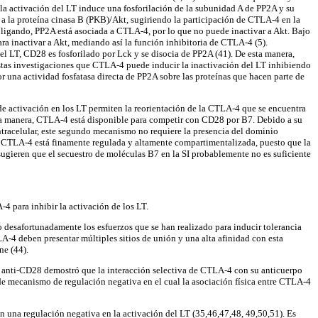
a activación del LT induce una fosforilación de la subunidad A de PP2A y su
 a la proteína cinasa B (PKB)/Akt, sugiriendo la participación de CTLA-4 en la
ligando, PP2A está asociada a CTLA-4, por lo que no puede inactivar a Akt. Bajo
 inactivar a Akt, mediando así la función inhibitoria de CTLA-4 (5).
l LT, CD28 es fosforilado por Lck y se disocia de PP2A (41). De esta manera,
stas investigaciones que CTLA-4 puede inducir la inactivación del LT inhibiendo
 una actividad fosfatasa directa de PP2A sobre las proteínas que hacen parte de
e activación en los LT permiten la reorientación de la CTLA-4 que se encuentra
e esta manera, CTLA-4 está disponible para competir con CD28 por B7. Debido a su
tracelular, este segundo mecanismo no requiere la presencia del dominio
de CTLA-4 está finamente regulada y altamente compartimentalizada, puesto que la
sugieren que el secuestro de moléculas B7 en la SI probablemente no es suficiente
4 para inhibir la activación de los LT.
desafortunadamente los esfuerzos que se han realizado para inducir tolerancia
A-4 deben presentar múltiples sitios de unión y una alta afinidad con esta
ne (44).
 y anti-CD28 demostró que la interacción selectiva de CTLA-4 con su anticuerpo
e mecanismo de regulación negativa en el cual la asociación física entre CTLA-4
 una regulación negativa en la activación del LT (35,46,47,48, 49,50,51). Es