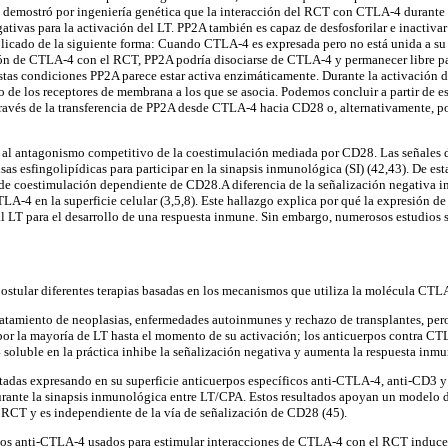
 demostró por ingeniería genética que la interacción del RCT con CTLA-4 durante l
ivas para la activación del LT. PP2A también es capaz de desfosforilar e inactivar
licado de la siguiente forma: Cuando CTLA-4 es expresada pero no está unida a su 
ón de CTLA-4 con el RCT, PP2A podría disociarse de CTLA-4 y permanecer libre para
tas condiciones PP2A parece estar activa enzimáticamente. Durante la activación de
e los receptores de membrana a los que se asocia. Podemos concluir a partir de e
ravés de la transferencia de PP2A desde CTLA-4 hacia CD28 o, alternativamente, por
 al antagonismo competitivo de la coestimulación mediada por CD28. Las señales d
balsas esfingolipídicas para participar en la sinapsis inmunológica (SI) (42,43). D
e coestimulación dependiente de CD28.A diferencia de la señalización negativa in
LA-4 en la superficie celular (3,5,8). Este hallazgo explica por qué la expresión 
 al LT para el desarrollo de una respuesta inmune. Sin embargo, numerosos estudios 
stular diferentes terapias basadas en los mecanismos que utiliza la molécula CTLA-
tamiento de neoplasias, enfermedades autoinmunes y rechazo de transplantes, pero 
por la mayoría de LT hasta el momento de su activación; los anticuerpos contra CTL
soluble en la práctica inhibe la señalización negativa y aumenta la respuesta inmu
ectadas expresando en su superficie anticuerpos específicos anti-CTLA-4, anti-CD3
urante la sinapsis inmunológica entre LT/CPA. Estos resultados apoyan un modelo d
el RCT y es independiente de la vía de señalización de CD28 (45).
erpos anti-CTLA-4 usados para estimular interacciones de CTLA-4 con el RCT inducen