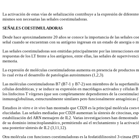
La activación de estas vías de señalización contribuye a la expresión de diferente
mismos son necesarias las señales coestimuladoras.
SEÑALES COESTIMULADORAS
Desde hace aproximadamente 20 años se conoce la importancia de las señales coesti
señal cuando se encuentran con su antígeno ingresan en un estado de anergia o m
Las señales coestimuladoras son emitidas principalmente por las interacciones en
respuestas de los LT frente a los antígenos, entre ellas, las señales de supervivenci
memoria.
La expresión de moléculas coestimuladoras aumenta en presencia de productos micr
lo cual evita el desarrollo de patologías autoinmunes (1,2,3).
Las moléculas coestimuladoras B7 (B7-1 y B7-2) son miembros de la superfamilia d
células dendríticas, y se induce su expresión en macrófagos activados y células B
los linfocitos T vírgenes (que son completamente dependientes de la coestimulac
inmunoglobulinas, estructuralmente similares pero funcionalmente antagónicas (1
Estudios
in vitro
e
in vivo
han mostrado que CD28 es la principal molécula coes-ti
elucidadas. Las señales mediadas por CD28 aumentan la síntesis de citocinas, esp
estabilización del ARN mensajero de IL2. Varias investigaciones han demostrado q
de su dominio intracitoplasmático, permitiendo así el reclutamiento y la activac
una posterior síntesis de IL2 (3,11,12).
Otra molécula con funciones coestimuladoras es la fosfatidilinositol 3-cinasa (P