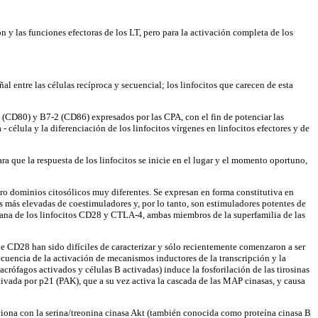
n y las funciones efectoras de los LT, pero para la activación completa de los
 entre las células recíproca y secuencial; los linfocitos que carecen de esta
1 (CD80) y B7-2 (CD86) expresados por las CPA, con el fin de potenciar las
 - célula y la diferenciación de los linfocitos vírgenes en linfocitos efectores y de
que la respuesta de los linfocitos se inicie en el lugar y el momento oportuno,
ro dominios citosólicos muy diferentes. Se expresan en forma constitutiva en
s más elevadas de coestimuladores y, por lo tanto, son estimuladores potentes de
rana de los linfocitos CD28 y CTLA-4, ambas miembros de la superfamilia de las
e CD28 han sido difíciles de caracterizar y sólo recientemente comenzaron a ser
cuencia de la activación de mecanismos inductores de la transcripción y la
rófagos activados y células B activadas) induce la fosforilación de las tirosinas
ivada por p21 (PAK), que a su vez activa la cascada de las MAP cinasas, y causa
aciona con la serina/treonina cinasa Akt (también conocida como proteína cinasa B