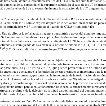
s de tirosina del dominio intracitoplasmático de CTLA-4 no han sido fosforilados (
da aumentando su expresión en la superficie celular. En el caso de los LT de memori
ón con la velocidad de su expresión durante la activación de los LT vírgenes. Ad
.
7-2 en la superficie celular de las CPAs son diferentes. B7-2 es expresada consti
io, la molécula B7-1 sólo se expresa después de la activación, alcanzando un pico a l
 (coestimulador), y B7-1, el principal ligando de CTLA-4 (inhibidor) (5).
no de ellos es la señalización negativa transmitida a través del dominio intracit
Se han propuesto 3 modelos para explicar los niveles en los que posiblemente actú
ición de las señales coestimuladoras dependientes de CD28. Independientemente de 
ivados, disminuyendo de esta manera la síntesis de citocinas (33,34). CTLA-4 tambi
kip1
7
(35). Otros estudios han demostrado que CTLA-4 disminuye los niveles de acti
umerosas investigaciones que tienen como objetivo elucidar las regiones de CTLA-4
estudiado un posible acoplamiento de residuos de tirosina presentes en el dominio
n las posiciones 165 y 182 (Y165 y Y182), que pueden proveer un sitio de unión a 
ha encontrado que aunque la fosforilación de estos residuos es importante para la r
encionados anteriormente, que muestran la importancia de la fosforilación de resid
iona con CTLA-4 e induce la endocitosis de esta molécula (29). Algunos investigador
gativa, y demostraron que esta señal no se relaciona con la presencia o ausencia de 
riginar un déficit parcial en la transmisión de la señal o pueden afectar directame
 tirosina o prolina y de la deleción de la mitad carboxiterminal del dominio intraci
inhibitoria. Así, estos aminoácidos juxtamembranales están directamente involucrad
ina/treonina fosfatasa 2A (PP2A) con tres residuos de lisina conservados localizad
bición de la transcripción del gen de la IL-2, indicando que el acoplamiento de P