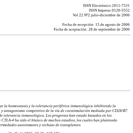
ISSN Electrónico:2011-7531
ISSN Impreso:0120-5552
Vol 22 Nº2 julio-diciembre de 2006
Fecha de recepción: 15 de agosto de 2006
Fecha de aceptación: 28 de septiembre de 2006
lar la homeostasis y la tolerancia periférica inmunológica inhibiendo la
iva y antagonismo competitivo de la vía de coestimulación mediada por CD28/B7.
s de tolerancia inmunológica. Los progresos han estado basados en los
la CTLA-4 ha sido el blanco de muchos estudios, los cuales han planteado
nfermedades autoinmunes y rechazo de transplantes.