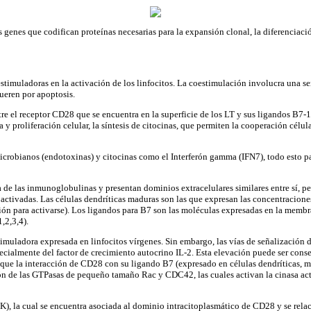
s genes que codifican proteínas necesarias para la expansión clonal, la diferenciació
muladoras en la activación de los linfocitos. La coestimulación involucra una señal
ueren por apoptosis.
tre el receptor CD28 que se encuentra en la superficie de los LT y sus ligandos B7-
a y proliferación celular, la síntesis de citocinas, que permiten la cooperación célula
obianos (endotoxinas) y citocinas como el Interferón gamma (IFN7), todo esto para 
e las inmunoglobulinas y presentan dominios extracelulares similares entre sí, pe
 activadas. Las células dendríticas maduras son las que expresan las concentracione
ión para activarse). Los ligandos para B7 son las moléculas expresadas en la memb
,2,3,4).
muladora expresada en linfocitos vírgenes. Sin embargo, las vías de señalización d
ecialmente del factor de crecimiento autocrino IL-2. Esta elevación puede ser conse
ue la interacción de CD28 con su ligando B7 (expresado en células dendríticas, mac
ión de las GTPasas de pequeño tamaño Rac y CDC42, las cuales activan la cinasa act
I3K), la cual se encuentra asociada al dominio intracitoplasmático de CD28 y se rel