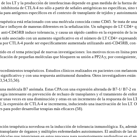
n de los LT y la producción de interleucinas depende en gran medida de la fuerza 
 inhibitoria de CTLA-4 no sólo a partir de señales antigénicas no específicas, sino
a para antígenos específicos en el contexto de transplante de tejidos y autoinmuni
erapéutica está relacionado con una molécula conocida como CD45. Se trata de una 
ular e influyen de maneras diferentes en la señalización. Un subgrupo de LT CD4+
o anti-CD45RB induce tolerancia, y causa un rápido cambio en la expresión de la i
 sido asociado con un aumento significativo en el número de LT CD4+ expresando
a por CTLA-4 puede ser específicamente aumentada utilizando anti-CD45RB, con el f
tido en el tema principal de nuevas investigaciones: los motivos ricos en lisina pr
ificación de pequeñas moléculas que bloqueen su unión a PP2A y, por consiguient
procedimientos terapéuticos. Estudios clínicos realizados en pacientes con melano
significativo y con una respuesta antitumoral duradera. Otros investigadores está
53,54,55,56).
 una molécula B7 anómala. Estas CPA con una expresión alterada de B7-1/ B7-2 en s
ategia interesante en prevención de rechazo de transplantes y el tratamiento de enfe
nas veces en una disminución y otras en un incremento de la respuesta de los LT; 
2, la expresión de CTLA-4 se incrementa, induciendo una inactivación de los LT. Ot
es para poder desarrollar terapias más eficaces (58).
pción terapéutica novedosa en la inducción de tolerancia inmunológica. Es, además,
ansplante de órganos y múltiples enfermedades autoinmunes. El análisis de las dife
oléculas que intervienen en estos procesos para posteriormente profundizar en el a