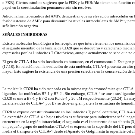
o PKB). Ciertos estudios sugieren que la PI3K y la PKB/Akt tienen una función co
papel en la coestimulación permanece aún sin resolver.
Adicionalmente, estudios del AMPc demuestran que su elevación intracelular en l
fosfodiesterasa de AMPc para disminuir los niveles intracelulares de AMPc y permi
señalización negativa.
SEÑALES INHIBIDORAS
Existen moléculas homólogas a los receptores que intervienen en los mecanismos d
el segundo miembro de la familia de CD28 que se descubrió y caracterizó mediant
expresadas por los Linfocitos T Citotóxicos, aunque actualmente se sabe que no est
El gen de CTLA-4 ha sido localizado en humanos, en el cromosoma 2. Este gen prese
(17,18). En relación con la evolución de esta molécula, CTLA-4 presenta un alto
mayor. Esto sugiere la existencia de una presión selectiva en la conservación de
La molécula CD28 ha sido mapeada en la misma región cromosómica que CTLA-4 (16
ligandos -las moléculas B7-1 y B7-2-. Sin embargo, CTLA-4 se une a sus ligando
CD28 se une a B7-1 y B7-2 con Kd de 4 y 20 uM respectivamente (23,24). La mayo
La alta avidez de CTLA-4 por B7 se debe en gran parte a la estructura de homodí
CD28 se expresa constitutivamente en los linfocitos T; por el contrario, CTLA-4 se
La expresión de CTLA-4 a bajos niveles es suficiente para inducir una señal nega
encuentran en la región intracelular; el segundo es el incremento de su síntesis
un pequeño grupo de moléculas CTLA-4 se expresa en la superficie del LT, pero 
media el transporte de CTLA-4 desde el Aparato de Golgi hasta la superficie cel