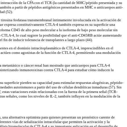
de interacción de la CPA con el TCR (la cantidad de MHC/péptido presentada y su
 también a partir de péptidos antigénicos presentados en MHC o anticuerpos anti-
dad (52).
tirosina fosfatasa transmembranal íntimamente involucrada en la activación de
 que expresa constitutivamente CTLA-4 también expresa en su superficie una
soforma CD45 de alto peso molecular a la isoforma de bajo peso molecular sin
 CTLA-4, lo cual sugiere la posibilidad que el anti-CD45RB actúe aumentando
in de inducir tolerancia de transplantes a largo plazo (44).
esentes en el dominio intracitoplasmático de CTLA-4, imprescindibles en el
e, actúen como agonistas de la función de CTLA-4, permitiendo una modulación
ma metastásico o cáncer renal han mostrado que anticuerpos para CTLA-4
n sintetizando inmunotoxinas contra CTLA-4 para estudiar cómo inducen la
u superficie pierden su capacidad para estimular respuestas alogénicas, péptido-
rmedades autoinmunes a partir del uso de células dendríticas inmaduras (57). Sin
estas variaciones están relacionadas con la fuerza de la primera señal (TCR-
ras señales, como los niveles de IL-2, también influyen en la modulación de la
 una alternativa optimista para quienes presentan un pronóstico carente de
rentes vías de señalización intracelular que permiten la activación y la
nálisis biomolecular de CTLA-4 y su importante aplicación en el desarrollo de