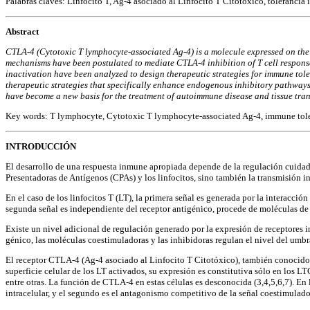
Palabras claves: Linfocito T, Ag-4 asociado al Linfocito T Citotóxico, toleranci
Abstract
CTLA-4 (Cytotoxic T lymphocyte-associated Ag-4) is a molecule expressed on the s
mechanisms have been postulated to mediate CTLA-4 inhibition of T cell response
inactivation have been analyzed to design therapeutic strategies for immune toler
therapeutic strategies that specifically enhance endogenous inhibitory pathways.
have become a new basis for the treatment of autoimmune disease and tissue tran
Key words: T lymphocyte, Cytotoxic T lymphocyte-associated Ag-4, immune toler
INTRODUCCIÓN
El desarrollo de una respuesta inmune apropiada depende de la regulación cuidado
Presentadoras de Antígenos (CPAs) y los linfocitos, sino también la transmisión int
En el caso de los linfocitos T (LT), la primera señal es generada por la intera
segunda señal es independiente del receptor antigénico, procede de moléculas d
Existe un nivel adicional de regulación generado por la expresión de receptores inh
génico, las moléculas coestimuladoras y las inhibidoras regulan el nivel del umbral
El receptor CTLA-4 (Ag-4 asociado al Linfocito T Citotóxico), también conocido 
superficie celular de los LT activados, su expresión es constitutiva sólo en los
entre otras. La función de CTLA-4 en estas células es desconocida (3,4,5,6,7). En 
intracelular, y el segundo es el antagonismo competitivo de la señal coestimulad