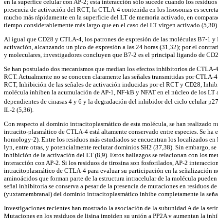
en la superfice celular con AP-2; esta interacción sólo sucede cuando los residuo
presencia de activación del RCT, la CTLA-4 contenida en los lisosomas es secreta
mucho más rápidamente en la superficie del LT de memoria activado, en comparaci
tiempo considerablemente más largo que en el caso del LT virgen activado (5,30)
Al igual que CD28 y CTLA-4, los patrones de expresión de las moléculas B7-1 y B
activación, alcanzando un pico de expresión a las 24 horas (31,32); por el contrar
y moleculares, investigadores concluyen que B7-2 es el principal ligando de CD28
Se han postulado dos mecanismos que median los efectos inhibitorios de CTLA-4: U
RCT. Actualmente no se conocen claramente las señales transmitidas por CTLA-4. 
RCT, Inhibición de las señales de activación inducidas por el RCT y CD28, Inhib
molécula inhiben la acumulación de AP-1, NF-kB y NFAT en el núcleo de los LT act
dependientes de cinasas 4 y 6 y la degradación del inhibidor del ciclo celular p2
IL-2 (5,36).
Con respecto al dominio intracitoplasmático de esta molécula, se han realizado n
intracito-plasmático de CTLA-4 está altamente conservado entre especies. Se ha 
homology-2). Entre los residuos más estudiados se encuentran los localizados e
lyn, entre otras, y potencialmente reclutar dominios SH2 (37,38). Sin embargo, se 
inhibición de la activación del LT (8,9). Estos hallazgos se relacionan con los m
interacción con AP-2. Si los residuos de tirosina son fosforilados, AP-2 interacc
intracitoplasmático de CTLA-4 para evaluar su participación en la señalización ne
aminoácidos que forman parte de la estructura intracelular de la molécula pueden o
señal inhibitoria se conserva a pesar de la presencia de mutaciones en residuos de
(yuxtamembranal) del dominio intracitoplasmático inhibe completamente la señal 
Investigaciones recientes han mostrado la asociación de la subunidad A de la ser
Mutaciones en los residuos de lisina impiden su unión a PP2A y aumentan la inhi