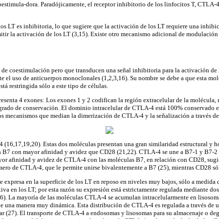
estimula-dora. Paradójicamente, el receptor inhibitorio de los linfocitos T, CTLA-4
os LT es inhibitoria, lo que sugiere que la activación de los LT requiere una inhi
tir la activación de los LT (3,15). Existe otro mecanismo adicional de modulación 
e coestimulación pero que transducen una señal inhibitoria para la activación de l
e el uso de anticuerpos monoclonales (1,2,3,16). Su nombre se debe a que esta molé
á restringida sólo a este tipo de células.
nta 4 exones: Los exones 1 y 2 codifican la región extracelular de la molécula, mi
 grado de conservación. El dominio intracelular de CTLA-4 está 100% conservado en
 los mecanismos que median la dimerización de CTLA-4 y la señalización a través de
,17,19,20). Estas dos moléculas presentan una gran similaridad estructural y hom
s B7 con mayor afinidad y avidez que CD28 (21,22). CTLA-4 se une a B7-1 y B7-2 c
r afinidad y avidez de CTLA-4 con las moléculas B7, en relación con CD28, sugiere
mero de CTLA-4, que le permite unirse bivalentemente a B7 (25), mientras CD28 só
 expresa en la superficie de los LT en reposo en niveles muy bajos, sólo a medida qu
tiva en los LT; por esta razón su expresión está estrictamente regulada mediante do
 (3,6). La mayoría de las moléculas CTLA-4 se acumulan intracelularmente en lisosom
de una manera muy dinámica. Esta distribución de CTLA-4 es regulada a través de u
ular (27). El transporte de CTLA-4 a endosomas y lisosomas para su almacenaje o d