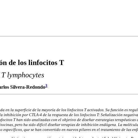
n de los linfocitos T
f T lymphocytes
3
arlos Silvera-Redondo
 en la superficie de la mayoría de los linfocitos T activados. Su función es regu
la inhibición por CTLA-4 de la respuesta de los linfocitos T: Señalización negat
infocitos T han sido analizadas con el objetivo de diseñar estrategias terapéutica
citocinas, pero ha sido difícil diseñar terapias de inhibición endógena. La molécu
 específicos, que se han convertido en nuevos pilares en el tratamiento de las e