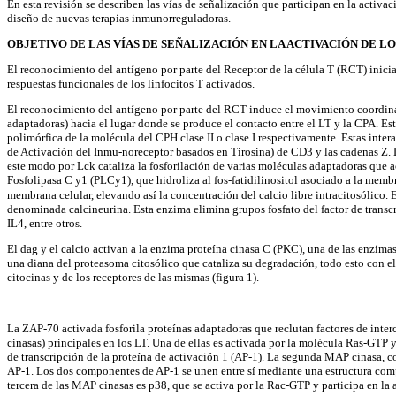
En esta revisión se describen las vías de señalización que participan en la activ
diseño de nuevas terapias inmunorreguladoras.
OBJETIVO DE LAS VÍAS DE SEÑALIZACIÓN EN LA ACTIVACIÓN DE LO
El reconocimiento del antígeno por parte del Receptor de la célula T (RCT) inicia
respuestas funcionales de los linfocitos T activados.
El reconocimiento del antígeno por parte del RCT induce el movimiento coordina
adaptadoras) hacia el lugar donde se produce el contacto entre el LT y la CPA. 
polimórfica de la molécula del CPH clase II o clase I respectivamente. Estas inter
de Activación del Inmu-noreceptor basados en Tirosina) de CD3 y las cadenas Z. Las
este modo por Lck cataliza la fosforilación de varias moléculas adaptadoras que a
Fosfolipasa C y1 (PLCy1), que hidroliza al fos-fatidilinositol asociado a la membra
membrana celular, elevando así la concentración del calcio libre intracitosólico
denominada calcineurina. Esta enzima elimina grupos fosfato del factor de transc
IL4, entre otros.
El dag y el calcio activan a la enzima proteína cinasa C (PKC), una de las enzima
una diana del proteasoma citosólico que cataliza su degradación, todo esto con el
citocinas y de los receptores de las mismas (figura 1).
La ZAP-70 activada fosforila proteínas adaptadoras que reclutan factores de int
cinasas) principales en los LT. Una de ellas es activada por la molécula Ras-GTP 
de transcripción de la proteína de activación 1 (AP-1). La segunda MAP cinasa, c
AP-1. Los dos componentes de AP-1 se unen entre sí mediante una estructura comp
tercera de las MAP cinasas es p38, que se activa por la Rac-GTP y participa en la ac