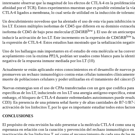
interesante observar que la magnitud de los efectos de CTLA-4 en la proliferació
afinidad por el TCR). Estos experimentos muestran que es posible estimular la vía
CTLA-4 ligados a membrana, lo cual sería de utilidad en la inducción de toleranci
Un descubrimiento novedoso que ha alentado el uso de esta vía para inhibición t
los LT. Existen múltiples isoformas de CD45 que difieren en su dominio extracel
low
isoforma de CD45 de bajo peso molecular (CD45RB
). El uso de un anticuerp
low
inducir la activación de los LT. Este incremento en la expresión de CD45RB
ha
la expresión de CTLA-4. Estos estudios han mostrado que la señalización negativ
Uno de los hallazgos más importantes en el estudio de esta molécula se ha conver
acoplamiento con la enzima PP2A, podrían ser usados como blanco para la ident
negativa de la respuesta inmune mediada por los LT (10).
Actualmente se están aplicando estos conocimientos en el desarrollo de nuevos 
promueven un rechazo inmunológico contra estas células tumorales clínicamente 
muerte de poblaciones celulares y poder utilizarlas en el tratamiento del cáncer (
Nuevas estrategias son el uso de CPAs transfectadas con un gen que codifica para
específicas de los LT, induciendo en los LT una anergia antígeno-específica, estr
embargo, el bloqueo de CTLA-4 durante enfermedades autoinmunes puede resultar u
CD3): En presencia de una primera señal fuerte y de altas cantidades de B7-1/B7-
activación de los linfocitos T, por lo que es importante estudiar todos estos factor
CONCLUSIONES
El propósito de esta revisión ha sido presentar a la molécula CTLA-4 como una o
esperanza en relación con la curación y prevención del rechazo inmunológico en tr
inactivación de los linfocitos T, así como el reconocimiento de cada una de las m