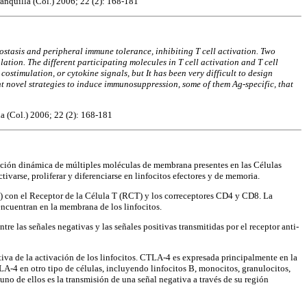
anquilla (Col.) 2006; 22 (2): 168-181
ostasis and peripheral immune tolerance, inhibiting T cell activation. Two
ion. The different participating molecules in T cell activation and T cell
stimulation, or cytokine signals, but It has been very difficult to design
nt novel strategies to induce immunosuppression, some of them Ag-specific, that
 (Col.) 2006; 22 (2): 168-181
racción dinámica de múltiples moléculas de membrana presentes en las Células
ivarse, proliferar y diferenciarse en linfocitos efectores y de memoria.
H) con el Receptor de la Célula T (RCT) y los correceptores CD4 y CD8. La
ncuentran en la membrana de los linfocitos.
re las señales negativas y las señales positivas transmitidas por el receptor anti-
va de la activación de los linfocitos. CTLA-4 es expresada principalmente en la
A-4 en otro tipo de células, incluyendo linfocitos B, monocitos, granulocitos,
uno de ellos es la transmisión de una señal negativa a través de su región