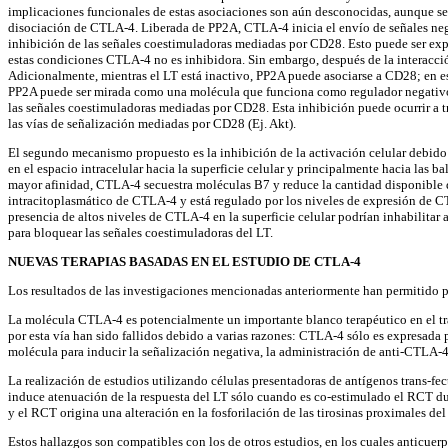
implicaciones funcionales de estas asociaciones son aún desconocidas, aunque se
disociación de CTLA-4. Liberada de PP2A, CTLA-4 inicia el envío de señales negat
inhibición de las señales coestimuladoras mediadas por CD28. Esto puede ser exp
estas condiciones CTLA-4 no es inhibidora. Sin embargo, después de la interacci
Adicionalmente, mientras el LT está inactivo, PP2A puede asociarse a CD28; en es
PP2A puede ser mirada como una molécula que funciona como regulador negativo d
las señales coestimuladoras mediadas por CD28. Esta inhibición puede ocurrir a t
las vías de señalización mediadas por CD28 (Ej. Akt).
El segundo mecanismo propuesto es la inhibición de la activación celular debido
en el espacio intracelular hacia la superficie celular y principalmente hacia las 
mayor afinidad, CTLA-4 secuestra moléculas B7 y reduce la cantidad disponible d
intracitoplasmático de CTLA-4 y está regulado por los niveles de expresión de CT
presencia de altos niveles de CTLA-4 en la superficie celular podrían inhabilitar
para bloquear las señales coestimuladoras del LT.
NUEVAS TERAPIAS BASADAS EN EL ESTUDIO DE CTLA-4
Los resultados de las investigaciones mencionadas anteriormente han permitido po
La molécula CTLA-4 es potencialmente un importante blanco terapéutico en el tra
por esta vía han sido fallidos debido a varias razones: CTLA-4 sólo es expresada 
molécula para inducir la señalización negativa, la administración de anti-CTLA-4 
La realización de estudios utilizando células presentadoras de antígenos trans-f
induce atenuación de la respuesta del LT sólo cuando es co-estimulado el RCT d
y el RCT origina una alteración en la fosforilación de las tirosinas proximales d
Estos hallazgos son compatibles con los de otros estudios, en los cuales anticu