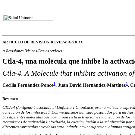
ARTÍCULO DE REVISIÓN/REVIEW
ARTICLE
m Revisiones Básicas/Basics reviews
Ctla-4, una molécula que inhibe la activació
Ctla-4. A Molecule that inhibits activation o
1
2
Cecilia Fernández-Ponce
, Juan David Hernández-Martínez
, C
Resumen
CTLA-4 (Antígeno-4 asociado al Linfocito T Citotóxico) es una molécula expresada
activación de los linfocitos T. Dos mecanismos han sido postulados para mediar 
Las diferentes moléculas que participan en la activación e inactivación de los l
mecanismos de activación linfocitaria, la coestimulación o la señalización por 
diferentes estrategias novedosas para inducir inmunosupresión, algunos antígeno