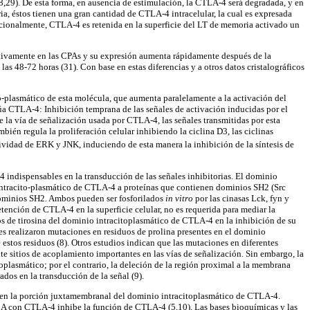
28,29). De esta forma, en ausencia de estimulación, la CTLA-4 será degradada, y en
a, éstos tienen una gran cantidad de CTLA-4 intracelular, la cual es expresada
icionalmente, CTLA-4 es retenida en la superficie del LT de memoria activado un
tutivamente en las CPAs y su expresión aumenta rápidamente después de la
as 48-72 horas (31). Con base en estas diferencias y a otros datos cristalográficos
o-plasmático de esta molécula, que aumenta paralelamente a la activación del
a CTLA-4: Inhibición temprana de las señales de activación inducidas por el
la vía de señalización usada por CTLA-4, las señales transmitidas por esta
én regula la proliferación celular inhibiendo la ciclina D3, las ciclinas
vidad de ERK y JNK, induciendo de esta manera la inhibición de la síntesis de
 indispensables en la transducción de las señales inhibitorias. El dominio
 intracito-plasmático de CTLA-4 a proteínas que contienen dominios SH2 (Src
dominios SH2. Ambos pueden ser fosforilados
in vitro
por las cinasas Lck, fyn y
etención de CTLA-4 en la superficie celular, no es requerida para mediar la
uos de tirosina del dominio intracitoplasmático de CTLA-4 en la inhibición de su
es realizaron mutaciones en residuos de prolina presentes en el dominio
estos residuos (8). Otros estudios indican que las mutaciones en diferentes
nte sitios de acoplamiento importantes en las vías de señalización. Sin embargo, la
toplasmático; por el contrario, la deleción de la región proximal a la membrana
os en la transducción de la señal (9).
os en la porción juxtamembranal del dominio intracitoplasmático de CTLA-4.
P2A con CTLA-4 inhibe la función de CTLA-4 (5,10). Las bases bioquímicas y las