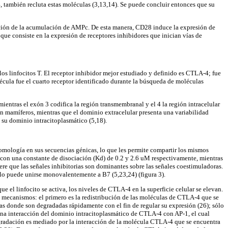
, también recluta estas moléculas (3,13,14). Se puede concluir entonces que su
bición de la acumulación de AMPc. De esta manera, CD28 induce la expresión de
que consiste en la expresión de receptores inhibidores que inician vías de
os linfocitos T. El receptor inhibidor mejor estudiado y definido es CTLA-4; fue
cula fue el cuarto receptor identificado durante la búsqueda de moléculas
entras el exón 3 codifica la región transmembranal y el 4 la región intracelular
 mamíferos, mientras que el dominio extracelular presenta una variabilidad
 su dominio intracitoplasmático (5,18).
ología en sus secuencias génicas, lo que les permite compartir los mismos
on una constante de disociación (Kd) de 0.2 y 2.6 uM respectivamente, mientras
 que las señales inhibitorias son dominantes sobre las señales coestimuladoras.
lo puede unirse monovalentemente a B7 (5,23,24) (figura 3).
e el linfocito se activa, los niveles de CTLA-4 en la superficie celular se elevan.
s mecanismos: el primero es la redistribución de las moléculas de CTLA-4 que se
as donde son degradadas rápidamente con el fin de regular su expresión (26); sólo
na interacción del dominio intracitoplasmático de CTLA-4 con AP-1, el cual
egradación es mediado por la interacción de la molécula CTLA-4 que se encuentra