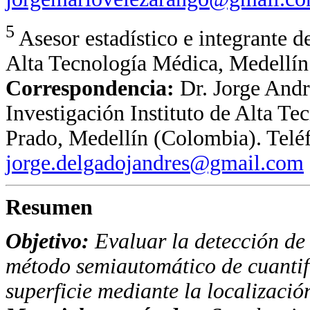
5
Asesor estadístico e integrante d
Alta Tecnología Médica, Medellí
Correspondencia:
Dr. Jorge And
Investigación Instituto de Alta Te
Prado, Medellín (Colombia). Telé
jorge.delgadojandres@gmail.com
Resumen
Objetivo:
Evaluar la detección de 
método semiautomá
tico de cuant
superficie mediante la localizaci