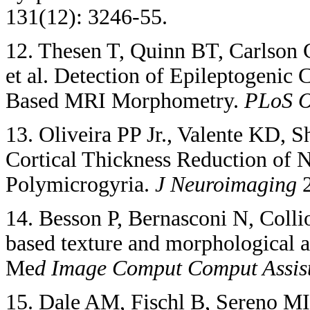
131(12): 3246-55.
12. Thesen T, Quinn BT, Carlson
et al. Detection of Epileptogenic
Based MRI Morphometry.
PLoS 
13. Oliveira PP Jr., Valente KD, S
Cortical Thickness Reduction of 
Polymicrogyria.
J Neuroimaging
14. Besson P, Bernasconi N, Colli
based texture and morphological an
Me
d Image Comput Comput
Assis
15. Dale AM, Fischl B, Sereno MI. 