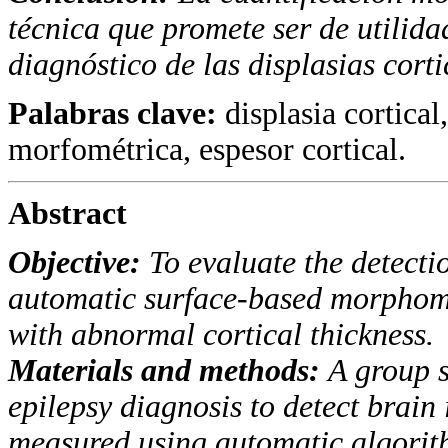
técnica que promete
ser de utilid
diagnóstico de las displasias corti
Palabras clave:
displasia cortica
morfométrica, espesor cortical.
Abstract
Objective:
To evaluate the detecti
automatic surface-
based morphomet
with abnormal cortical thickness.
Materials and methods:
A group s
epilepsy diag
nosis to detect brain
measured using automatic algori