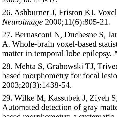
26. Ashburner J, Friston KJ. Vox
Neuroimage
2000;11(6):805-21.
27. Bernasconi N, Duchesne S, Ja
A. Whole-brain voxel-based statist
matter in temporal lobe epilepsy.
28. Mehta S, Grabowski TJ, Trive
based morphometry for focal lesio
2003;20(3):1438-54.
29. Wilke M, Kassubek J, Ziyeh S
Automated detection of gray matt
based morphometry: a systematic