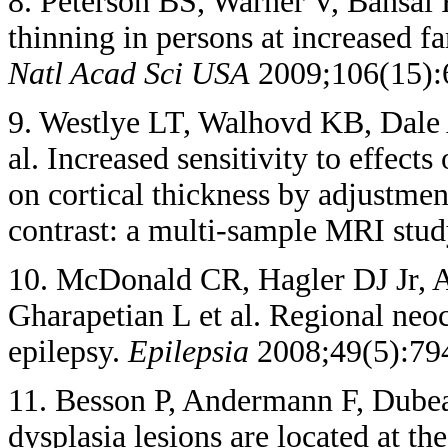
8. Peterson BS, Warner V, Bansal R
thinning in persons at increased f
Natl Acad Sci
USA
2009;106(15):
9. Westlye LT, Walhovd KB, Dale 
al. Increased sensitivity to effect
on cortical thickness by adjustment
contrast: a multi-sample MRI stu
10. McDonald CR, Hagler DJ Jr, 
Gharapetian L et al. Regional neoc
epilepsy.
Epilepsia
2008;49(5):79
11. Besson P, Andermann F, Dubeau
dysplasia lesions are located at th