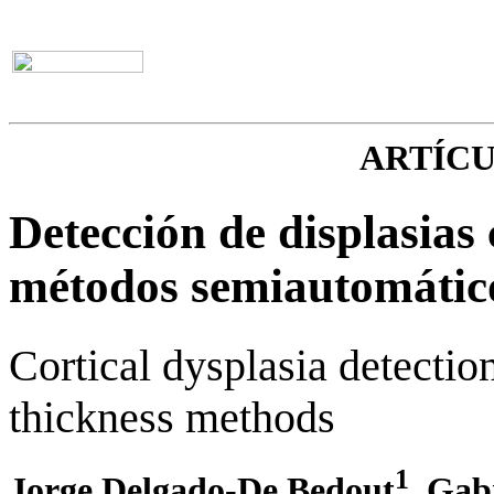
ARTÍC
Detección de displasias 
métodos semiautomático
Cortical dysplasia detectio
thickness methods
1
Jorge Delgado-De Bedout
, Gab