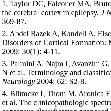
1. Taylor DC, Falconer MA, Bruton
the cerebral cortex in epilepsy.
J N
369-87.
2. Abdel Razek A, Kandell A, Els
Disorders of Cortical Formation
2009; 30(1): 4-11.
3. Palmini A, Najm I, Avanzini G,
N et al. Terminology and classifica
Neurology
2004; 62: S2-8.
4. Blümcke I, Thom M, Aronica E
et al. The clinicopathologic spectr