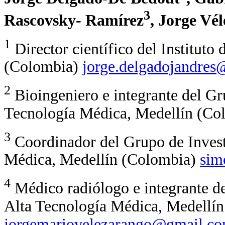
3
Rascovsky- Ramírez
, Jorge Vé
1
Director científico del Instituto
(Colombia)
jorge.delgadojandre
2
Bioingeniero e integrante del Gru
Tecnología Médica, Medellín (C
3
Coordinador del Grupo de Investi
Médica, Medellín (Colombia)
si
4
Médico radiólogo e integrante de
Alta Tecnología Médica, Medellí
jorgemariovelezarango@gmail.c