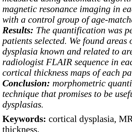
magnetic resonance imaging in eac
with a control group of age-match
Results:
The quantification was pe
patients selected.
We found areas o
dysplasia known and related to a
radiologist
FLAIR
sequence in eac
cortical thickness maps of each pat
Conclusion:
morphometric quantifi
technique that promises
to be usef
dysplasias.
Keywords:
cortical dysplasia, MR
thickness.