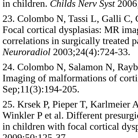
in children.
Childs Nerv Syst
2006;
23. Colombo N, Tassi L, Galli C, C
Focal cortical dysplasias: MR imag
correlations in surgically treated 
Neuroradiol
2003;24(4):724-33.
24. Colombo N, Salamon N, Rayba
Imaging of malformations of cort
Sep;11(3):194-205.
25. Krsek P, Pieper T, Karlmeier 
Winkler P et al. Different presurg
in children with focal cortical dysp
2009;50:125-37.