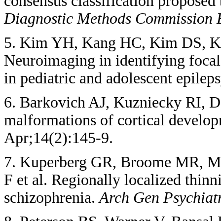
consensus classification proposed
Diagnostic
Methods Commission
5. Kim YH, Kang HC, Kim DS, K
Neuroimaging in identifying focal 
in pediatric and adolescent epilep
6. Barkovich AJ, Kuzniecky RI, D
malformations of cortical develo
Apr;14(2):145-9.
7. Kuperberg GR, Broome MR, M
F et al. Regionally localized thinn
schizophrenia.
Arch Gen Psychiat