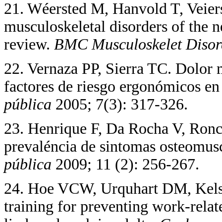
21. Wéersted M, Hanvold T, Veie
musculoskeletal disorders of the 
review.
BMC Musculoskelet Diso
22. Vernaza PP, Sierra TC. Dolor 
factores de riesgo ergonómicos en
pública
2005; 7(3): 317-326.
23. Henrique F, Da Rocha V, Ronca
prevaléncia de sintomas osteomus
pública
2009; 11 (2): 256-267.
24. Hoe VCW, Urquhart DM, Kels
training for preventing work-relat