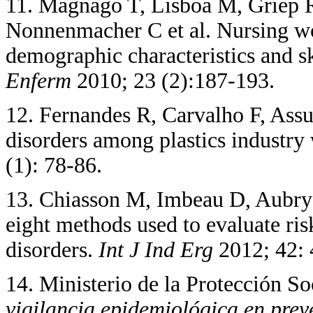
11. Magnago T, Lisboa M, Griep 
Nonnenmacher C et al. Nursing wo
demographic characteristics and s
Enferm
2010; 23 (2):187-193.
12. Fernandes R, Carvalho F, Ass
disorders among plastics industry
(1): 78-86.
13. Chiasson M, Imbeau D, Aubry 
eight methods used to evaluate ris
disorders.
Int J Ind Erg
2012; 42:
14. Ministerio de la Protección So
vigilancia epidemiológica en prev