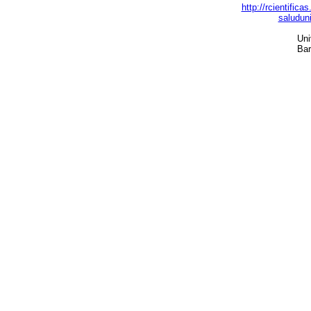
http://rcientific
saludun
Uni
Bar