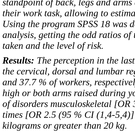
standpoint of back, legs and arms
their work task, allowing to estima
Using the program
SPSS
18 was de
analysis, getting the odd ratios of
taken and the level of risk.
Results:
The perception in the las
the cervical, dorsal and lumbar r
and 37.7 % of workers, respective
high or both arms raised during y
of disorders musculoskeletal
[OR
times
[OR
2.5 (95 %
CI
(1,4-5,4)
kilograms or greater than 20 kg.