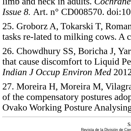
limb and neck in adults.
Cochrane 
Issue 8.
Art. n° CD008570. doi:1
25. Groborz A, Tokarski T, Roman-
tasks re-lated to milking cows. A 
26. Chowdhury SS, Boricha J, Yard
that cause discomfort to Liquid 
Indian J Occup Environ Med
2012
27. Moreira H, Moreira M, Vilagra
of the compensatory postures ado
Ovako Working Posture Analysin
S
Revista de la División de Cie