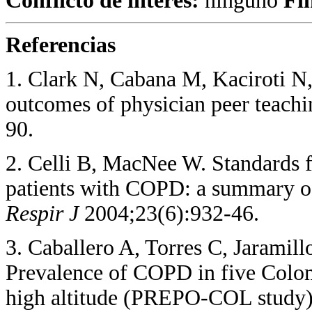
Conflicto de interés:
ninguno
Fi
Referencias
1. Clark N, Cabana M, Kaciroti 
outcomes of physician peer teach
90.
2. Celli B, MacNee W. Standards f
patients with COPD: a summary o
Respir J
2004;23(6):932-46.
3. Caballero A, Torres C, Jaramillo
Prevalence of COPD in five Colomb
high altitude (PREPO-COL study