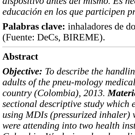
dispositivo antes del mismo. Es 
educación en los que participen p
Palabras clave:
inhaladores de d
(Fuente: DeCs, BIREME).
Abstract
Objective:
To describe the handli
adults of the pneu-mology medical
country (Colombia), 2013.
Materi
sectional descriptive study which 
using
MDI
s (pressurized inhaler)
were attending into two health inst