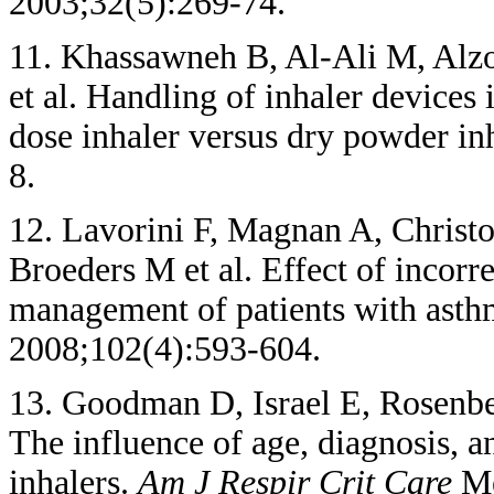
2003;32(5):269-74.
11. Khassawneh B, Al-Ali M, Alzo
et al. Handling of inhaler devices
dose inhaler versus dry powder in
8.
12. Lavorini F, Magnan A, Christo
Broeders M et al. Effect of incorr
management of patients with as
2008;102(4):593-604.
13. Goodman D, Israel E, Rosenbe
The influence of age, diagnosis, 
inhalers.
Am J Respir Crit Care
Me