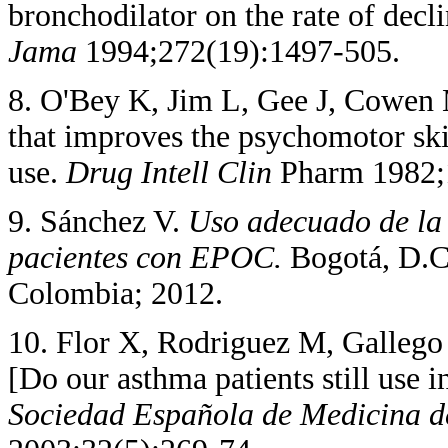
bronchodilator on the rate of dec
Jama
1994;272(19):1497-505.
8. O'Bey K, Jim L, Gee J, Cowen
that improves the psychomotor ski
use.
Drug Intell Clin
Pharm 1982;
9. Sánchez V.
Uso adecuado de la 
pacientes con EPOC.
Bogotá, D.C
Colombia; 2012.
10. Flor X, Rodriguez M, Gallego 
[Do our asthma patients still use i
Sociedad Española de Medicina d