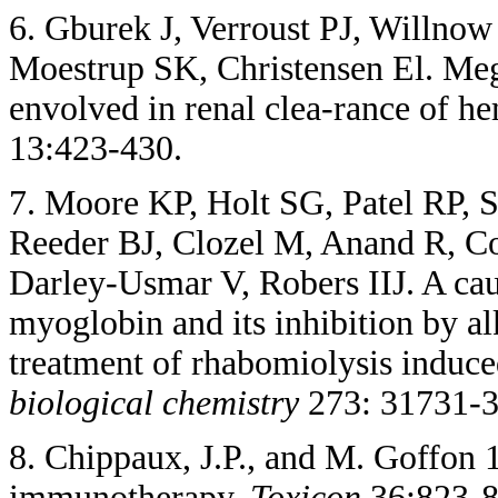
6. Gburek J, Verroust PJ, Willno
Moestrup SK, Christensen El. Mega
envolved in renal clea-rance of h
13:423-430.
7. Moore KP, Holt SG, Patel RP, 
Reeder BJ, Clozel M, Anand R, 
Darley-Usmar V, Robers IIJ. A caus
myoglobin and its inhibition by al
treatment of rhabomiolysis induce
biological chemistry
273: 31731-3
8. Chippaux, J.P., and M. Goffon
immunotherapy.
Toxicon
36:823-8