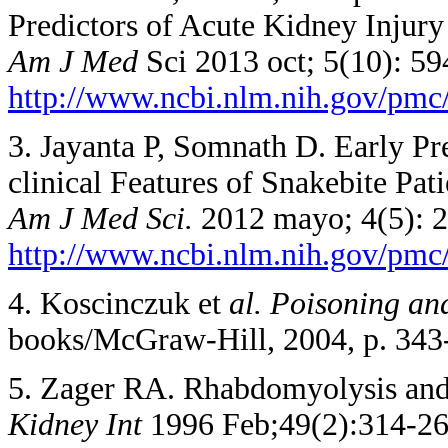
Predictors of Acute Kidney Injur
Am J Med
Sci 2013 oct; 5(10): 5
http://www.ncbi.nlm.nih.gov/pmc
3. Jayanta P, Somnath D. Early Pr
clinical Features of Snakebite Pat
Am J Med Sci.
2012 mayo; 4(5): 2
http://www.ncbi.nlm.nih.gov/pmc
4. Koscinczuk et
al. Poisoning a
books/McGraw-Hill, 2004, p. 343
5. Zager RA. Rhabdomyolysis and 
Kidney Int
1996 Feb;49(2):314-26