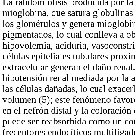
La rabdomiólisis producida por la
mioglobina, que satura globulinas 
los glomérulos y genera mioglobin
pigmentados, lo cual conlleva a o
hipovolemia, aciduria, vasoconstri
células epiteliales tubulares proxi
extracelular generan el daño renal
hipotensión renal mediada por la a
las células dañadas, lo cual exacer
volumen (5); este fenómeno favore
en el nefrón distal y la coloración
puede ser reabsorbida como un co
(receptores endocíticos multiliga