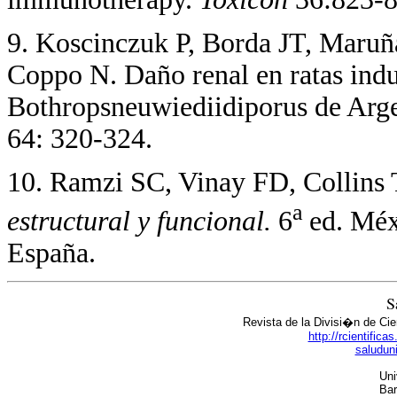
9. Koscinczuk P, Borda JT, Maruñ
Coppo N. Daño renal en ratas ind
Bothropsneuwiediidiporus de Arg
64: 320-324.
10. Ramzi SC, Vinay FD, Collins 
a
estructural y funcional.
6
ed. Méx
España.
S
Revista de la Divisi�n de Cie
http://rcientific
saludun
Uni
Bar