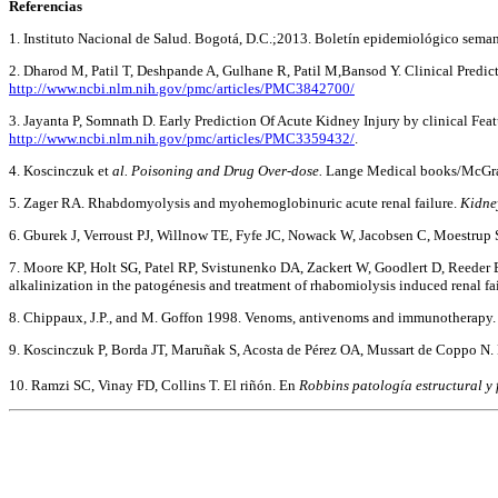
Referencias
1. Instituto Nacional de Salud. Bogotá, D.C.;2013. Boletín epidemiológico sema
2. Dharod M, Patil T, Deshpande A, Gulhane R, Patil M,Bansod Y. Clinical Predi
http://www.ncbi.nlm.nih.gov/pmc/articles/PMC3842700/
3. Jayanta P, Somnath D. Early Prediction Of Acute Kidney Injury by clinical Feat
http://www.ncbi.nlm.nih.gov/pmc/articles/PMC3359432/
.
4. Koscinczuk et
al. Poisoning and Drug Over-dose.
Lange Medical books/McGraw
5. Zager RA. Rhabdomyolysis and myohemoglobinuric acute renal failure.
Kidne
6. Gburek J, Verroust PJ, Willnow TE, Fyfe JC, Nowack W, Jacobsen C, Moestrup S
7. Moore KP, Holt SG, Patel RP, Svistunenko DA, Zackert W, Goodlert D, Reeder 
alkalinization in the patogénesis and treatment of rhabomiolysis induced renal fa
8. Chippaux, J.P., and M. Goffon 1998. Venoms, antivenoms and immunotherapy
9. Koscinczuk P, Borda JT, Maruñak S, Acosta de Pérez OA, Mussart de Coppo N.
10. Ramzi SC, Vinay FD, Collins T. El riñón. En
Robbins patología estructural y