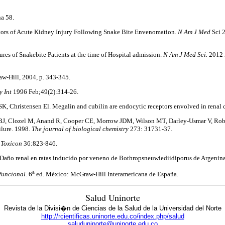
na 58.
ctors of Acute Kidney Injury Following Snake Bite Envenomation.
N Am J Med
Sci 
ures of Snakebite Patients at the time of Hospital admission.
N Am J Med Sci.
2012 
-Hill, 2004, p. 343-345.
y Int
1996 Feb;49(2):314-26.
K, Christensen El. Megalin and cubilin are endocytic receptors envolved in renal
BJ, Clozel M, Anand R, Cooper CE, Morrow JDM, Wilson MT, Darley-Usmar V, Robers 
ilure. 1998.
The journal of biological chemistry
273: 31731-37.
.
Toxicon
36:823-846.
 Daño renal en ratas inducido por veneno de Bothropsneuwiediidiporus de Argenin
a
 funcional.
6
ed. México: McGraw-Hill Interamericana de España.
Salud Uninorte
Revista de la Divisi�n de Ciencias de la Salud de la Universidad del Norte
http://rcientificas.uninorte.edu.co/index.php/salud
saluduninorte@uninorte.edu.co