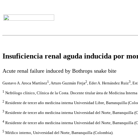
Insuficiencia renal aguda inducida por mo
Acute renal failure induced by Bothrops snake bite
1
2
3
Gustavo A. Aroca Martínez
, Arturo Guzmán Freja
, Eder A. Hernández Ruiz
, Es
1
Nefrólogo clínico, Clínica de la Costa. Docente titular área de Medicina Intern
2
Residente de tercer año medicina interna Universidad Libre, Barranquilla (Colo
3
Residente de tercer año medicina interna Universidad del Norte, Barranquilla (
4
Residente de tercer año medicina interna Universidad del Norte, Barranquilla (
5
Médico interno, Universidad del Norte, Barranquilla (Colombia).