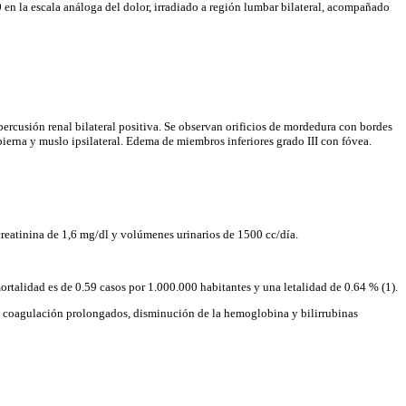
0 en la escala análoga del dolor, irradiado a región lumbar bilateral, acompañado
percusión renal bilateral positiva. Se observan orificios de mordedura con bordes
erna y muslo ipsilateral. Edema de miembros inferiores grado III con fóvea.
 creatinina de 1,6 mg/dl y volúmenes urinarios de 1500 cc/día.
rtalidad es de 0.59 casos por 1.000.000 habitantes y una letalidad de 0.64 % (1).
 de coagulación prolongados, disminución de la hemoglobina y bilirrubinas