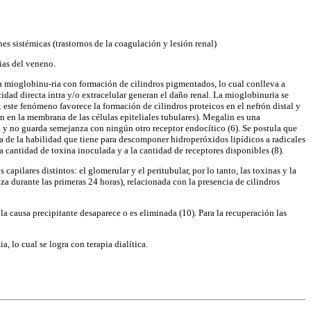
nes sistémicas (trastornos de la coagulación y lesión renal)
pias del veneno.
ra mioglobinu-ria con formación de cilindros pigmentados, lo cual conlleva a
idad directa intra y/o extracelular generan el daño renal. La mioglobinuria se
 este fenómeno favorece la formación de cilindros proteicos en el nefrón distal y
 en la membrana de las células epiteliales tubulares). Megalin es una
 y no guarda semejanza con ningún otro receptor endocítico (6). Se postula que
 de la habilidad que tiene para descomponer hidroperóxidos lipídicos a radicales
a cantidad de toxina inoculada y a la cantidad de receptores disponibles (8).
apilares distintos: el glomerular y el peritubular, por lo tanto, las toxinas y la
a durante las primeras 24 horas), relacionada con la presencia de cilindros
a causa precipitante desaparece o es eliminada (10). Para la recuperación las
, lo cual se logra con terapia dialítica.