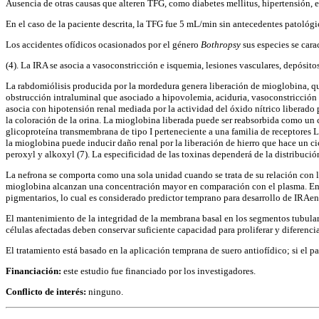
Ausencia de otras causas que alteren TFG, como diabetes mellitus, hipertensión, 
En el caso de la paciente descrita, la TFG fue 5 mL/min sin antecedentes patológ
Los accidentes ofídicos ocasionados por el género
Bothropsy
sus especies se cara
(4). La IRA se asocia a vasoconstricción e isquemia, lesiones vasculares, depósitos
La rabdomiólisis producida por la mordedura genera liberación de mioglobina, que
obstrucción intraluminal que asociado a hipovolemia, aciduria, vasoconstricción in
asocia con hipotensión renal mediada por la actividad del óxido nítrico liberado p
la coloración de la orina. La mioglobina liberada puede ser reabsorbida como un 
glicoproteína transmembrana de tipo I perteneciente a una familia de receptores
la mioglobina puede inducir daño renal por la liberación de hierro que hace un 
peroxyl y alkoxyl (7). La especificidad de las toxinas dependerá de la distribució
La nefrona se comporta como una sola unidad cuando se trata de su relación con las 
mioglobina alcanzan una concentración mayor en comparación con el plasma. Entre l
pigmentarios, lo cual es considerado predictor temprano para desarrollo de IRAen
El mantenimiento de la integridad de la membrana basal en los segmentos tubulares
células afectadas deben conservar suficiente capacidad para proliferar y diferencia
El tratamiento está basado en la aplicación temprana de suero antiofídico; si el pa
Financiación:
este estudio fue financiado por los investigadores.
Conflicto de interés:
ninguno.