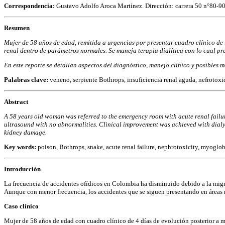
Correspondencia:
Gustavo Adolfo Aroca Martínez. Dirección: carrera 50 n°80-9
Resumen
Mujer de 58 años de edad, remitida a urgencias por presentar cuadro clínico de
renal dentro de parámetros normales. Se maneja terapia dialítica con lo cual pre
En este reporte se detallan aspectos del diagnóstico, manejo clínico y posibles 
Palabras clave:
veneno, serpiente Bothrops, insuficiencia renal aguda, nefrotoxi
Abstract
A 58 years old woman was referred to the emergency room with acute renal failu
ultrasound with no abnormalities. Clinical improvement was achieved with dialyt
kidney damage.
Key words:
poison, Bothrops, snake, acute renal failure, nephrotoxicity, myoglob
Introducción
La frecuencia de accidentes ofídicos en Colombia ha disminuido debido a la migrac
Aunque con menor frecuencia, los accidentes que se siguen presentando en áreas r
Caso clínico
Mujer de 58 años de edad con cuadro clínico de 4 días de evolución posterior a 