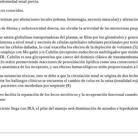
enfermedad renal previa.
icos conocidos.
cterizan por alteraciones locales (edema, hemorragia, necrosis muscular) y alteracio
 de fibrina y nefrotoxicidad directa, sin olvidar la actividad de las miotoxinas pro
 satura globulinas transportadoras del plasma, se filtra por los glomérulos y gene
tensa a nivel renal y necrosis de células epiteliales tubulares proximales por toxic
or las células dañadas, lo cual exacerba los efectos de la depleción de volumen (5);
complejo con Me-galin y/o Cubilin (receptores endocíticos multiligados que residen
 LDL. Cubilin es una glicoproteína que carece del dominio clásico de transmembrana
ciclo redox promoviendo reacciones de peroxidación lipídica como una consecuencia
n anatómica de los receptores, y sus efectos farmacológicos serán proporcionales a l
sustancias tóxicas; esto se debe a que la circulación renal se origina de dos lechos c
os hallazgos clínicos se encuentra el cambio de color en la orina (tonalidad rojiz
 pacientes con mordedura por serpiente (9).
 facilita la reparación de los focos necróticos y la recuperación funcional cuando l
rse.
ciente llega con IRA, el pilar del manejo será disminución de azoados e hiperkalemia