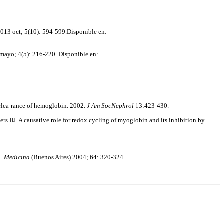
2013 oct; 5(10): 594-599.Disponible en:
mayo; 4(5): 216-220. Disponible en:
 clea-rance of hemoglobin. 2002.
J Am SocNephrol
13:423-430.
IIJ. A causative role for redox cycling of myoglobin and its inhibition by
a.
Medicina
(Buenos Aires) 2004; 64: 320-324.