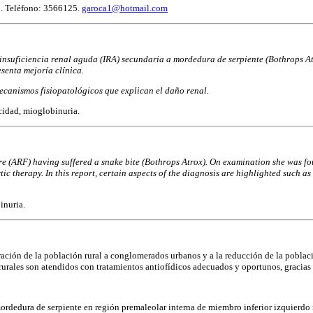
0. Teléfono: 3566125.
garoca1@hotmail.com
 insuficiencia renal aguda (IRA) secundaria a mordedura de serpiente (Bothrops At
senta mejoría clínica.
mecanismos fisiopatológicos que explican el daño renal.
cidad, mioglobinuria.
re (ARF) having suffered a snake bite (Bothrops Atrox). On examination she was fo
ic therapy. In this report, certain aspects of the diagnosis are highlighted such
inuria.
ión de la población rural a conglomerados urbanos y a la reducción de la población o
urales son atendidos con tratamientos antiofídicos adecuados y oportunos, gracias a
mordedura de serpiente en región premaleolar interna de miembro inferior izquierd