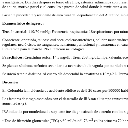
y analgésicos. Dos días después se tornó oligúrica, asténica, adinámica con presen
de anuria, motivo por el cual consultó a puesto de salud donde la remitieron a u
Paciente procedente y residente de área rural del departamento del Atlántico, sin
Examen físico de ingreso:
Tensión arterial: 110/70mmHg; Frecuencia respiratoria: 18respiraciones por minu
Consciente, orientada, mucosa oral seca, esclerasanictéricas, palidez mucocutánea
regulares, necró-ticos, no sangrantes, hematoma perilesional y hematomas en cara
Limitación para la marcha. No alteración neurológica.
Paraclínicos:
Creatinina sérica: 14,5 mg/dL; Urea: 258 mg/dL, hiperkalemia, ecog
Se plantea síndrome urémico secundario a necrosis tubular aguda por mordedura d
Se inició terapia dialítica. Al cuarto día descendió la creatinina a 10mg/dL. Perm
Discusión
En Colombia la incidencia de accidente ofídico es de 9.26 casos por 100000 habit
Los factores de riesgo asociados con el desarrollo de IRA son el tiempo transcur
aumentadas (2).
IRAinducida por mordedura de serpiente fue diagnosticada de acuerdo con los sigu
2
• Tasa de filtración glomerular (TFG) < 60 mL/min/1.73 m
en las primeras 72 hor