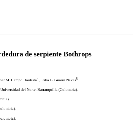
rdedura de serpiente Bothrops
4
5
ther M. Campo Bautista
, Erika G. Guarín Navas
a Universidad del Norte, Barranquilla (Colombia).
mbia).
Colombia).
Colombia).