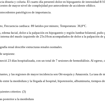
cia disuria y coluria. El cuarto día presentó dolor en hipogastrio de intensidad 8/1
n centro de mayor nivel de complejidad por antecedente de accidente ofídico.
 antecedentes patológicos de importancia.
to; Frecuencia cardiaca: 89 latidos por minuto; Temperatura: 36,8°C.
, edema facial, dolor a la palpación en hipogastrio y región lumbar bilateral, puño 
 interna del muslo izquierdo de 25x10cm acompañados de dolor a la palpación de pi
rafía renal describe estructuras renales normales.
e serpiente.
aneció 23 días hospitalizada, con un total de 7 sesiones de hemodiálisis. Al egreso,
antes, y las regiones de mayor incidencia son Ori-noquía y Amazonía. La tasa de mo
rido entre la mordedura y la llegada al hospital, hipotensión, albuminuria, tiempos
ientes criterios: (3)
as posterior a la mordedura