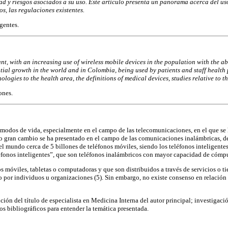
ad y riesgos asociados a su uso. Este artículo presenta un panorama acerca
del us
os, las regu
laciones existentes.
gentes.
ant, with
an increasing use of wireless mobile devices in the population with the ab
tial growth in the world and in Co
lombia, being used by patients and staff health
ologies to the health area, the definitions of medical devices,
studies relative to t
ones.
odos de vida, especialmente en el campo de las telecomunicaciones, en el que se ha
Otro gran cambio se ha presentado en el campo de las comunicaciones inalámbricas, d
 mundo cerca de 5 billones de teléfonos móviles, siendo los teléfonos inteligentes
léfonos inteligentes”, que son teléfonos inalámbricos con mayor capacidad de cómpu
 móviles, tabletas o computadoras y que son distribuidos a través de servicios o ti
 por individuos u organizaciones (5). Sin embargo, no existe consenso en relación co
ción del título de especialista en Medicina Interna del autor principal; investigaci
os bibliográficos para entender la temática presentada.