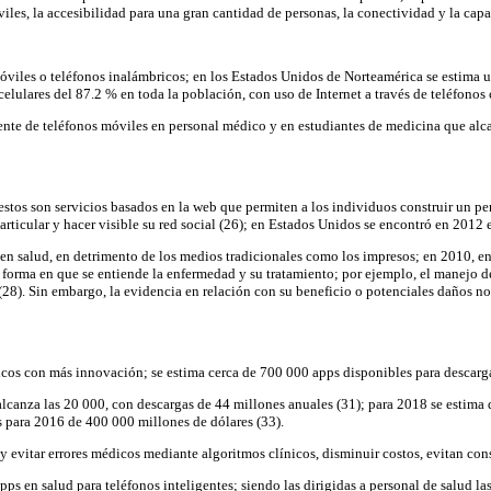
iles, la accesibilidad para una gran cantidad de personas, la conectividad y la cap
móviles o teléfonos inalámbricos; en los Estados Unidos de Norteamérica se estima 
ulares del 87.2 % en toda la población, con uso de Internet a través de teléfonos ce
iente de teléfonos móviles en personal médico y en estudiantes de medicina que alc
; estos son servicios basados en la web que permiten a los individuos construir un p
articular y hacer visible su red social (26); en Estados Unidos se encontró en 2012 
en salud, en detrimento de los medios tradicionales como los impresos; en 2010, e
 forma en que se entiende la enfermedad y su tratamiento; por ejemplo, el manejo de
 (28). Sin embargo, la evidencia en relación con su beneficio o potenciales daños no
cos con más innovación; se estima cerca de 700 000 apps disponibles para descarga e
alcanza las 20 000, con descargas de 44 millones anuales (31); para 2018 se estima 
 para 2016 de 400 000 millones de dólares (33).
 evitar errores médicos mediante algoritmos clínicos, disminuir costos, evitan cons
apps en salud para teléfonos inteligentes; siendo las dirigidas a personal de salud l