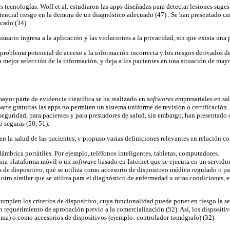
s tecnologías. Wolf et al. estudiaron las apps diseñadas para detectar lesiones suge
otencial riesgo en la demora de un diagnóstico adecuado (47) . Se han presentado c
cado (34).
suario ingresa a la aplicación y las violaciones a la privacidad, sin que exista una p
 problema potencial de acceso a la información incorrecta y los riesgos derivados d
ejor selección de la información, y deja a los pacientes en una situación de mayo
ayor parte de evidencia científica se ha realizado en
softwares
empresariales en sal
 parte gratuitas las apps no permiten un sistema uniforme de revisión o certificaci
seguridad, para pacientes y para prestadores de salud, sin embargo, han presentado d
 seguras (50, 51).
la salud de las pacientes, y propuso varias definiciones relevantes en relación con
ámbrica portátiles. Por ejemplo, teléfonos inteligentes, tabletas, computadores.
una plataforma móvil o un
software
basado en Internet que se ejecuta en un servidor
os de dispositivo, que se utiliza como accesorio de dispositivo médico regulado o p
otro similar que se utiliza para el diagnóstico de enfermedad u otras condiciones, 
umplen los criterios de dispositivo, cuya funcionalidad puede poner en riesgo la se
I, con requerimiento de aprobación previo a la comercialización (52). Así, los dispo
ama) o como accesorios de dispositivos (ejemplo: controlador tomógrafo) (32).