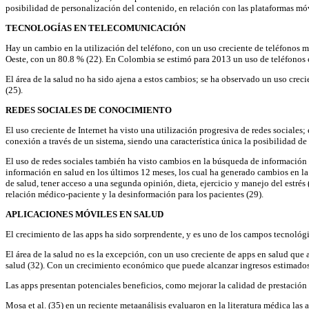
posibilidad de personalización del contenido, en relación con las plataformas móv
TECNOLOGÍAS EN TELECOMUNICACIÓN
Hay un cambio en la utilización del teléfono, con un uso creciente de teléfonos 
Oeste, con un 80.8 % (22). En Colombia se estimó para 2013 un uso de teléfonos cel
El área de la salud no ha sido ajena a estos cambios; se ha observado un uso crec
(25).
REDES SOCIALES DE CONOCIMIENTO
El uso creciente de Internet ha visto una utilización progresiva de redes sociales
conexión a través de un sistema, siendo una característica única la posibilidad de 
El uso de redes sociales también ha visto cambios en la búsqueda de información 
información en salud en los últimos 12 meses, los cual ha generado cambios en la
de salud, tener acceso a una segunda opinión, dieta, ejercicio y manejo del estrés
relación médico-paciente y la desinformación para los pacientes (29).
APLICACIONES MÓVILES EN SALUD
El crecimiento de las apps ha sido sorprendente, y es uno de los campos tecnológi
El área de la salud no es la excepción, con un uso creciente de apps en salud que 
salud (32). Con un crecimiento económico que puede alcanzar ingresos estimados
Las apps presentan potenciales beneficios, como mejorar la calidad de prestación y
Mosa et al. (35) en un reciente metaanálisis evaluaron en la literatura médica las 