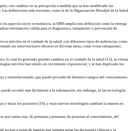
plio, con cambios en su percepción a medida que se han modificado las
7). Las definiciones más recientes, como la de la Organización Mundial de la Salud
ndo los aspectos socio económicos, la OMS amplía esta definición como la entrega
cambiar información válida para el diagnóstico, tratamiento y prevención de
ositivos móviles en el cuidado de la salud, con diferentes tipos de audiencias, como
strado ser intervenciones eficaces en diversas áreas, como evitar tabaquismo,
o, lo cual ha generado grandes cambios en el cuidado de la salud (13); se estima
nologías móviles han tenido un crecimiento exponencial, y se han duplicado los
ejo e interrelacionado, que puede proceder de distintos campos del conocimiento,
puede acceder más fácilmente a la información, sin embargo, ni las tecnologías
s y hacia los pacientes (19), y estas nuevas tecnologías cambian la manera en
e por varias vías: de personas a personas, de personas al conocimiento, del
de acceso a guías de manejo que permita guiar las decisiones clínicas y la