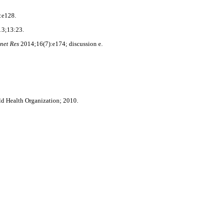
:e128.
3;13:23.
rnet Res
2014;16(7):e174; discussion e.
ld Health Organization; 2010.