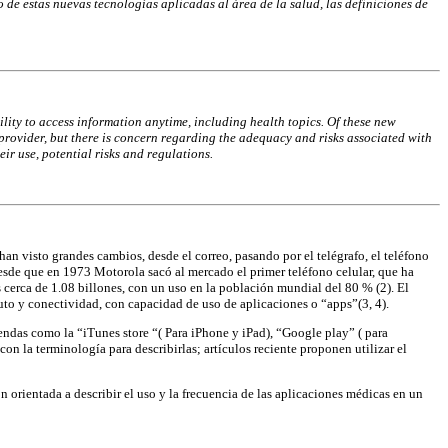
o de estas nuevas tecnologías aplicadas al área de la salud, las definiciones de
ility to access
information anytime, including health topics. Of these new
 provider, but there is concern regarding
the adequacy and risks associated with
heir use, potential risks and regulations.
n visto grandes cambios, desde el correo, pasando por el telégrafo, el teléfono
esde que en 1973 Motorola sacó al mercado el primer teléfono celular, que ha
 cerca de 1.08 billones, con un uso en la población mundial del 80 % (2). El
to y conectividad, con capacidad de uso de aplicaciones o “apps”(3, 4).
endas como la “iTunes store “( Para iPhone y iPad), “Google play” ( para
n la terminología para describirlas; artículos reciente proponen utilizar el
ón orientada a describir el uso y la frecuencia de las aplicaciones médicas en un