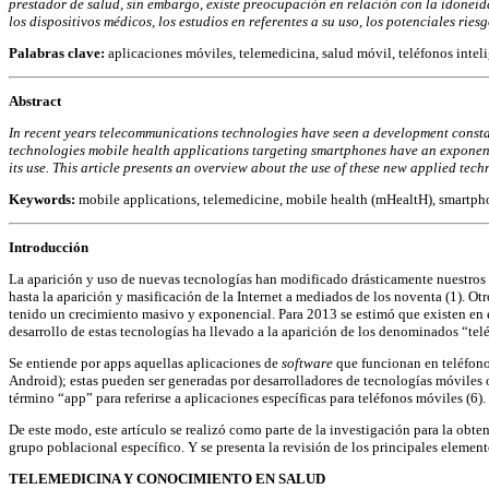
prestador de salud, sin embargo, existe preocupación en relación
con la idoneid
los
dispositivos médicos, los estudios en referentes a su uso, los potenciales riesg
Palabras clave:
aplicaciones móviles, telemedicina, salud móvil, teléfonos inteli
Abstract
In recent years telecommunications technologies have seen a development const
technologies mobile health
applications targeting smartphones have an exponen
its use. This article presents an overview about the
use of these new applied techn
Keywords:
mobile applications, telemedicine, mobile health (mHealtH), smartph
Introducción
La aparición y uso de nuevas tecnologías han modificado drásticamente nuestros m
hasta la aparición y masificación de la Internet a mediados de los noventa (1). 
tenido un crecimiento masivo y exponencial. Para 2013 se estimó que existen en el
desarrollo de estas tecnologías ha llevado a la aparición de los denominados “te
Se entiende por apps aquellas aplicaciones de
software
que funcionan en teléfonos
Android); estas pueden ser generadas por desarrolladores de tecnologías móviles o
término “app” para referirse a aplicaciones específicas para teléfonos móviles (6).
De este modo, este artículo se realizó como parte de la investigación para la obten
grupo poblacional específico. Y se presenta la revisión de los principales element
TELEMEDICINA Y CONOCIMIENTO EN SALUD