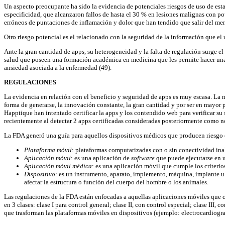
Un aspecto preocupante ha sido la evidencia de potenciales riesgos de uso de esta
especificidad, que alcanzaron fallos de hasta el 30 % en lesiones malignas con p
erróneos de puntaciones de inflamación y dolor que han tendido que salir del mer
Otro riesgo potencial es el relacionado con la seguridad de la información que el u
Ante la gran cantidad de apps, su heterogeneidad y la falta de regulación surge el
salud que poseen una formación académica en medicina que les permite hacer una m
ansiedad asociada a la enfermedad (49).
REGULACIONES
La evidencia en relación con el beneficio y seguridad de apps es muy escasa. La m
forma de generarse, la innovación constante, la gran cantidad y por ser en mayor
Happtique han intentado certificar la apps y los contendido web para verificar su 
recientemente al detectar 2 apps certificadas consideradas posteriormente como no
La FDA generó una guía para aquellos dispositivos médicos que producen riesgo en 
Plataforma móvil
: plataformas computarizadas con o sin conectividad inal
Aplicación móvil
: es una aplicación de
soft
ware
que puede ejecutarse en 
Aplicación móvil médica
: es una aplicación móvil que cumple los criteri
Dispositivo
: es un instrumento, aparato, implemento, máquina, implante u 
afectar la estructura o función del cuerpo del hombre o los animales.
Las regulaciones de la FDA están enfocadas a aquellas aplicaciones móviles que c
en 3 clases: clase I para control general; clase II, con control especial; clase II
que trasforman las plataformas móviles en dispositivos (ejemplo: electrocardiogr