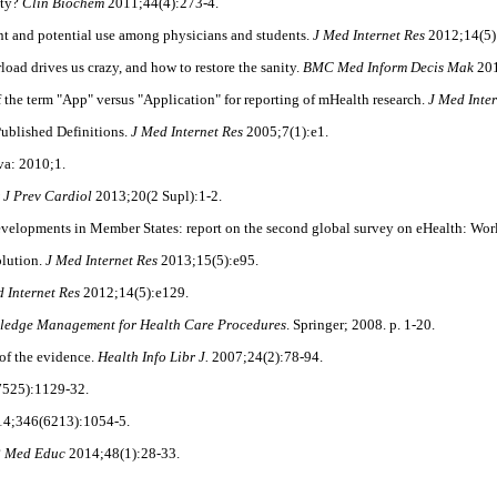
ity?
Clin
Biochem
2011;44(4):273-4.
nt and potential use among physicians and students.
J Med Internet Res
2012;14(5)
ad drives us crazy, and how to restore the sanity.
BMC Med Inform Decis Mak
201
he term "App" versus "Application" for reporting of mHealth research.
J Med Inte
Published Definitions.
J Med Internet Res
2005;7(1):e1.
va: 2010;1.
 J Prev
Cardiol
2013;20(2 Supl):1-2.
velopments in Member States: report on the second global survey on eHealth: Wor
lution.
J
Med Internet Res
2013;15(5):e95.
 Inter
net Res
2012;14(5):e129.
nowledge Management
for Health Care Procedures
. Springer; 2008. p. 1-20.
 of the evidence.
Health Info Libr J.
2007;24(2):78-94.
525):1129-32.
4;346(6213):1054-5.
?
Med Educ
2014;48(1):28-33.