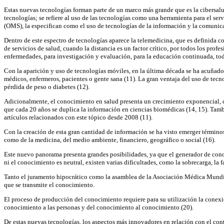
Estas nuevas tecnologías forman parte de un marco más grande que es la cibersalud
tecnologías; se refiere al uso de las tecnologías como una herramienta para el se
(OMS), la especifican como el uso de tecnologías de la información y la comunicac
Dentro de este espectro de tecnologías aparece la telemedicina, que es definida c
de servicios de salud, cuando la distancia es un factor crítico, por todos los pr
enfermedades, para investigación y evaluación, para la educación continuada, todo
Con la aparición y uso de tecnologías móviles, en la última década se ha acuñado
médicos, enfermeros, pacientes o gente sana (11). La gran ventaja del uso de tecn
pérdida de peso o diabetes (12).
Adicionalmente, el conocimiento en salud presenta un crecimiento exponencial, c
que cada 20 años se duplica la información en ciencias biomédicas (14, 15). Tamb
artículos relacionados con este tópico desde 2008 (11).
Con la creación de esta gran cantidad de información se ha visto emerger término
como de la medicina, del medio ambiente, financiero, geográfico o social (16).
Este nuevo panorama presenta grandes posibilidades, ya que el generador de cono
ni el conocimiento es neutral, existen varias dificultades, como la sobrecarga, la f
Tanto el juramento hipocrático como la asamblea de la Asociación Médica Mundial
que se transmite el conocimiento.
El proceso de producción del conocimiento requiere para su utilización la conexi
conocimiento a las personas y del conocimiento al conocimiento (20).
De estas nuevas tecnologías, los aspectos más innovadores en relación con el cont