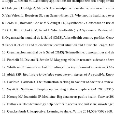
3. Lippi G, Plebani M. Laboratory applications for smartphones: risk or opportun
4. Ozdalga E, Ozdalga A, Ahuja N. The smartphone in medicine: a review of curre
5. Van Velsen L, Beaujean DJ, van Gemert-Pijnen JE. Why mobile health app overlo
6. Lewis TL, Boissaud-Cooke MA, Aungst TD, Eysenbach G. Consensus on use of t
7. Oh H, Rizo C, Enkin M, Jadad A. What Is eHealth (3): A Systematic Review of 
8. Organización mundial de la Salud (OMS). Atlas eHealth country profiles. Gene
9. Saner H. eHealth and telemedicine: current situation and future challenges.
Eur
10. Organización mundial de la Salud (OMS). Telemedicine: opportunities and de
11. Fiordelli M, Diviani N, Schulz PJ. Mapping mHealth research: a decade of evo
12. Whittaker R. Issues in mHealth: findings from key informant interviews.
J Med
13. Abidi SSR.
Healthcare knowledge management:
the art of the possible. K
14. Davies K, Harrison J. The information-seeking behaviour of doctors: a review
15. Wyatt JC, Sullivan F. Keeping up: learning in the workplace.
BMJ
2005;331(7
16. Khoury MJ, Ioannidis JP. Medicine. Big data meets public health.
Science
201
17. Bullock A. Does technology help doctors to access, use and share knowledge
18. Quackenbush J. Perspective: Learning to share.
Nature
2014;509(7502):S68.