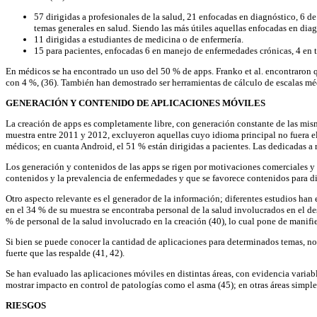
57 dirigidas a profesionales de la salud, 21 enfocadas en diagnóstico, 6 
temas generales en salud. Siendo las más útiles aquellas enfocadas en dia
11 dirigidas a estudiantes de medicina o de enfermería.
15 para pacientes, enfocadas 6 en manejo de enfermedades crónicas, 4 en t
En médicos se ha encontrado un uso del 50 % de apps. Franko et al. encontraron 
con 4 %, (36). También han demostrado ser herramientas de cálculo de escalas médi
GENERACIÓN Y CONTENIDO DE APLICACIONES MÓVILES
La creación de apps es completamente libre, con generación constante de las misma
muestra entre 2011 y 2012, excluyeron aquellas cuyo idioma principal no fuera el
médicos; en cuanta Android, el 51 % están dirigidas a pacientes. Las dedicadas a 
Los generación y contenidos de las apps se rigen por motivaciones comerciales y
contenidos y la prevalencia de enfermedades y que se favorece contenidos para di
Otro aspecto relevante es el generador de la información; diferentes estudios han
en el 34 % de su muestra se encontraba personal de la salud involucrados en el de
% de personal de la salud involucrado en la creación (40), lo cual pone de manifi
Si bien se puede conocer la cantidad de aplicaciones para determinados temas, no
fuerte que las respalde (41, 42).
Se han evaluado las aplicaciones móviles en distintas áreas, con evidencia variab
mostrar impacto en control de patologías como el asma (45); en otras áreas simpl
RIESGOS