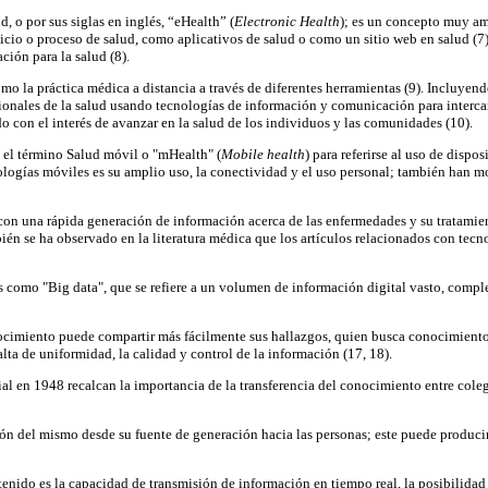
, o por sus siglas en inglés, “eHealth” (
Electronic
Health
); es un concepto muy am
rvicio o proceso de salud, como aplicativos de salud o como un sitio web en salud (
ión para la salud (8).
omo la práctica médica a distancia a través de diferentes herramientas (9). Incluye
ofesionales de la salud usando tecnologías de información y comunicación para inter
 con el interés de avanzar en la salud de los individuos y las comunidades (10).
 el término Salud móvil o "mHealth" (
Mobile health
) para referirse al uso de disp
ologías móviles es su amplio uso, la conectividad y el uso personal; también han mo
on una rápida generación de información acerca de las enfermedades y su tratamient
ién se ha observado en la literatura médica que los artículos relacionados con tec
s como "Big data", que se refiere a un volumen de información digital vasto, compl
cimiento puede compartir más fácilmente sus hallazgos, quien busca conocimiento 
alta de uniformidad, la calidad y control de la información (17, 18).
 en 1948 recalcan la importancia de la transferencia del conocimiento entre colega
ón del mismo desde su fuente de generación hacia las personas; este puede producirs
enido es la capacidad de transmisión de información en tiempo real, la posibilidad 