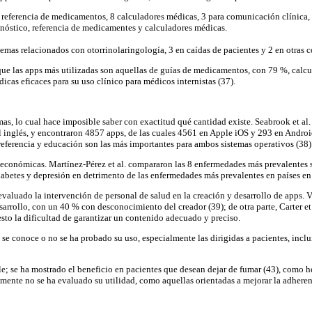
de referencia de medicamentos, 8 calculadores médicas, 3 para comunicación clínica
gnóstico, referencia de medicamentes y calculadores médicas.
emas relacionados con otorrinolaringología, 3 en caídas de pacientes y 2 en otras 
que las apps más utilizadas son aquellas de guías de medicamentos, con 79 %, calc
cas eficaces para su uso clínico para médicos internistas (37).
s, lo cual hace imposible saber con exactitud qué cantidad existe. Seabrook et al. 
 inglés, y encontraron 4857 apps, de las cuales 4561 en Apple iOS y 293 en Android
referencia y educación son las más importantes para ambos sistemas operativos (38)
 económicas. Martínez-Pérez et al. compararon las 8 enfermedades más prevalentes 
abetes y depresión en detrimento de las enfermedades más prevalentes en países en v
 evaluado la intervención de personal de salud en la creación y desarrollo de apps. 
sarrollo, con un 40 % con desconocimiento del creador (39); de otra parte, Carter 
esto la dificultad de garantizar un contenido adecuado y preciso.
 se conoce o no se ha probado su uso, especialmente las dirigidas a pacientes, inc
le; se ha mostrado el beneficio en pacientes que desean dejar de fumar (43), como h
emente no se ha evaluado su utilidad, como aquellas orientadas a mejorar la adhere