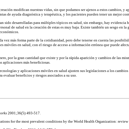
creación modifican nuestras vidas, sin que podamos ser ajenos a estos cambios, y ap
ntas de ayuda diagnóstica y terapéutica, y los pacientes pueden tener un mejor cont
n sido desarrolladas para múltiples tópicos en salud, sin embargo, hay evidencia h
ersonal de salud en la creación de estas es muy baja. Existe también un sesgo en la 
s económicos.
da vez más forma parte de la cotidianidad, pero debe tenerse en cuenta las posibilida
s móviles en salud, con el riesgo de acceso a información errónea que puede afectar
mero, por la gran cantidad que existe y por la rápida aparición y cambios de las mism
as aplicaciones más beneficiosas.
ecnologías y aplicaciones móviles en salud ajusten sus legislaciones a los cambios
ra evaluar beneficios y riesgos asociados a su uso.
orks
2001;36(5):493-517.
ations for the most prevalent conditions by the World Health Organization: review