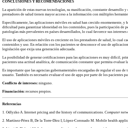
CONCLUSIONES Y RECOMENDACIONES
La aparición de estas nuevas tecnologías, su masificación, constante desarrollo y 
prestadores de salud tienen mayor acceso a la información con múltiples herramie
Específicamente, las aplicaciones móviles en salud han crecido enormemente, y ha
dificultad para garantizar idoneidad en los contenidos, pues la participación de p
patologías más prevalentes en países desarrollados, lo cual favorece sus interese
El uso de aplicaciones móviles es creciente en los prestadores de salud, lo cual ca
contenidos y uso. En relación con los pacientes se desconoce el uso de aplicacione
legislación que exija una generación adecuada.
La posibilidad de generar certificaciones para las aplicaciones es muy difícil; pri
pacientes una actitud analítica, de comunicación constante que permita evaluar l
Es importante que las agencias gubernamentales encargadas de regular el uso de t
usuario. También es necesario evaluar el uso de apps por parte de los pacientes pa
Conflicto de intereses:
ninguno.
Financiación:
recursos propios.
Referencias
1. Odlyzko A. Internet pricing and the history of communications.
Computer netw
2. Martínez-Pérez B, De la Torre-Díez I, López-Coronado M. Mobile health applic