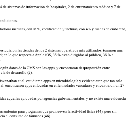
, 4 de sistemas de información de hospitales, 2 de entrenamiento médico y 7 de
condiciones.
uladoras médicas, con18 %, codificación y facturas, con 4% y ruedas de embarazo,
estudiaron las tiendas de los 2 sistemas operativos más utilizados, tomaron una
; en lo que respecta a Apple iOS, 35 % están dirigidas al público, 36 % a
.
según datos de la OMS con las apps, y encontraron desproporción entre
ía de desarrollo (2).
Visvanathan et al. estudiaron apps en microbiología y evidenciaron que tan solo
et al. encontraron apps enfocadas en enfermedades vasculares y encontraron un 27
luidas aquellas aprobadas por agencias gubernamentales, y no existe una evidencia
erramientas para programas que promueven la actividad física (44), pero sin
ncia al consumo de fármacos (46).