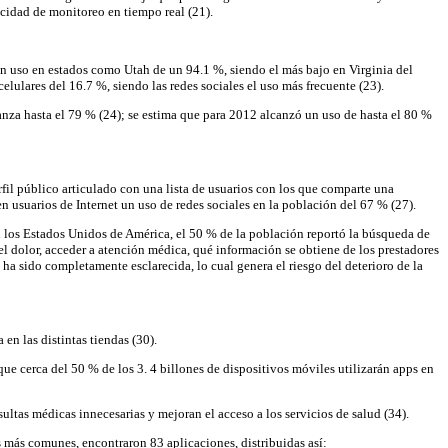
acidad de monitoreo en tiempo real (21).
un uso en estados como Utah de un 94.1 %, siendo el más bajo en Virginia del
lulares del 16.7 %, siendo las redes sociales el uso más frecuente (23).
anza hasta el 79 % (24); se estima que para 2012 alcanzó un uso de hasta el 80 %
erfil público articulado con una lista de usuarios con los que comparte una
en usuarios de Internet un uso de redes sociales en la población del 67 % (27).
n los Estados Unidos de América, el 50 % de la población reportó la búsqueda de
l dolor, acceder a atención médica, qué información se obtiene de los prestadores
 ha sido completamente esclarecida, lo cual genera el riesgo del deterioro de la
n las distintas tiendas (30).
que cerca del 50 % de los 3. 4 billones de dispositivos móviles utilizarán apps en
ultas médicas innecesarias y mejoran el acceso a los servicios de salud (34).
as más comunes, encontraron 83 aplicaciones, distribuidas así: