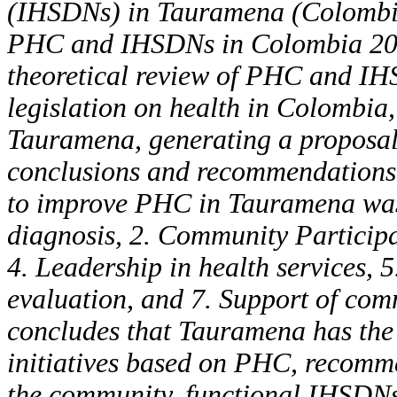
(
IHSDN
s) in Tauramena (Colombi
PHC
and
IHSDN
s in Colombia 20
theoretical review of
PHC
and
IH
legislation on
health in Colombia, 
Tauramena, generating a proposa
conclusions and recommendations 
to improve
PHC
in Tauramena was
diag
nosis, 2. Community Participa
4. Leadership in health
services, 
evaluation, and 7. Support of co
concludes that Tauramena has the 
initiatives based on
PHC
, recomme
the community,
functional
IHSDN