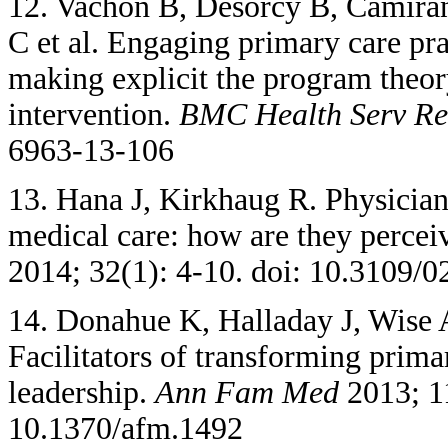
12. Vachon B, Désorcy B, Camira
C et al. Engaging primary care pra
making explicit the program theor
intervention.
BMC
Health Serv Re
6963-13-106
13. Hana J, Kirkhaug R. Physicians
medical care: how are they percei
2014; 32(1): 4-10. doi: 10.3109
14. Donahue K, Halladay J, Wise A
Facilitators of transforming prima
leadership.
Ann Fam Med
2013; 11
10.1370/afm.1492