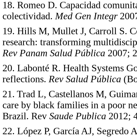
18. Romeo D. Capacidad comunitar
colectividad.
Med Gen Integr
2007
19. Hills M, Mullet J, Carroll S.
research: transforming multidiscip
Rev Panam Salud Pública
2007; 2
20. Labonté R. Health Systems Gov
reflections.
Rev Salud
Pública
(Bo
21. Trad L, Castellanos M, Guimar
care by black families in a poor 
Brazil. Rev
Saude Publica
2012; 
22. López P, García AJ, Segredo 