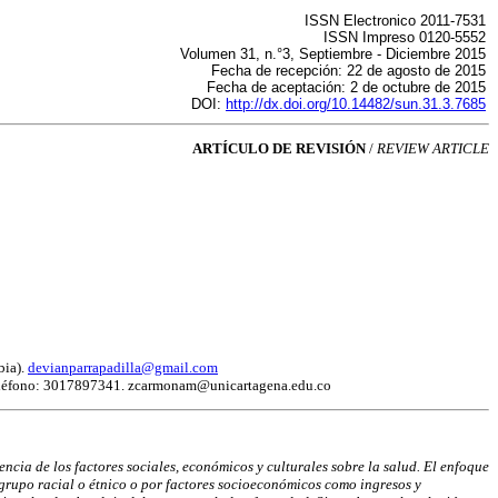
ISSN Electronico 2011-7531
ISSN Impreso 0120-5552
Volumen 31, n.°3, Septiembre - Diciembre 2015
Fecha de recepción: 22 de agosto de 2015
Fecha de aceptación: 2 de octubre de 2015
DOI:
http://dx.doi.org/10.14482/sun.31.3.7685
ARTÍCULO DE REVISIÓN
/
REVIEW ARTICLE
bia).
devianparrapadilla@gmail.com
Teléfono: 3017897341. zcarmonam@unicartagena.edu.co
encia de los factores
sociales, económicos y culturales sobre la salud. El enfoque
r grupo racial o étnico o por factores socioeconómicos
como ingresos y