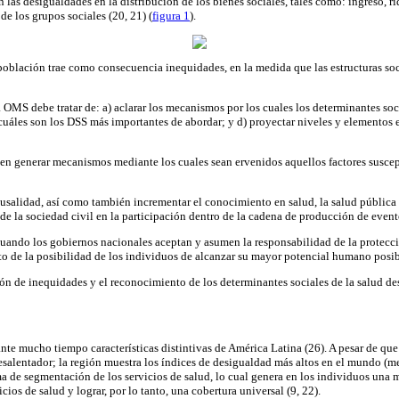
 las desigualdades en la distribución de los bienes sociales, tales como: ingreso, r
de los grupos sociales (20, 21) (
figura 1
).
la población trae como consecuencia inequidades, en la medida que las estructuras s
 OMS debe tratar de: a) aclarar los mecanismos por los cuales los determinantes soci
cuáles son los DSS más importantes de abordar; y d) proyectar niveles y elementos e
e en generar mecanismos mediante los cuales sean ervenidos aquellos factores susc
ausalidad, así como también incrementar el conocimiento en salud, la salud públic
e la sociedad civil en la participación dentro de la cadena de producción de evento
 cuando los gobiernos nacionales aceptan y asumen la responsabilidad de la protec
o de la posibilidad de los individuos de alcanzar su mayor potencial humano posibl
ión de inequidades y el reconocimiento de los determinantes sociales de la salud des
nte mucho tiempo características distintivas de América Latina (26). A pesar de que
esalentador; la región muestra los índices de desigualdad más altos en el mundo (med
a de segmentación de los servicios de salud, lo cual genera en los individuos una
cios de salud y lograr, por lo tanto, una cobertura universal (9, 22).