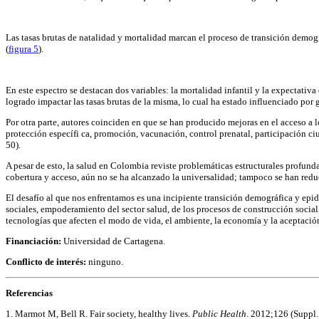
Las tasas brutas de natalidad y mortalidad marcan el proceso de transición demográ
(
figura 5
).
En este espectro se destacan dos variables: la mortalidad infantil y la expectat
logrado impactar las tasas brutas de la misma, lo cual ha estado influenciado por 
Por otra parte, autores coinciden en que se han producido mejoras en el acceso a
protección específi ca, promoción, vacunación, control prenatal, participación c
50).
A pesar de esto, la salud en Colombia reviste problemáticas estructurales profund
cobertura y acceso, aún no se ha alcanzado la universalidad; tampoco se han reduc
El desafío al que nos enfrentamos es una incipiente transición demográfica y epi
sociales, empoderamiento del sector salud, de los procesos de construcción social
tecnologías que afecten el modo de vida, el ambiente, la economía y la aceptación
Financiación:
Universidad de Cartagena.
Conflicto de interés:
ninguno.
Referencias
1. Marmot M, Bell R. Fair society, healthy lives.
Public Health
. 2012;126 (Suppl.