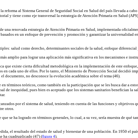
la reforma al Sistema General de Seguridad Social en Salud del país llevada a cab
ctorial y tiene como eje transversal la estrategia de Atención Primaria en Salud (AP
co de una renovada estrategia de Atención Primaria en Salud, implementada oficialm
basados en un enfoque de prevención y promoción y garantizar la universalidad en el
les: salud como derecho, determinantes sociales de la salud, enfoque diferencial
más amplio para lograr una aplicación más significativa en los mecanismos e instru
a que existe cierta dificultad metodológica en la implementación de este enfoque
os en cada uno de ellos. Por lo tanto, el Ministerio de Protección Social decidió i
ea el documento, no desconoce la evolución académica sobre el tema (46).
en términos teóricos, como también en la participación que se les busca dar a esto
al de inequidad, pues bien es aceptado que los sistemas sanitarios benefician la sa
tar.
alcanzados por el sistema de salud, teniendo en cuenta de las funciones y objetivos
re otros.
 que se ha logrado en términos generales, lo cual, a su vez, sería muestra de qué tan
ida, el resultado del estado de salud y bienestar de una población. En 1950 el país
se ha cuadruplicado (47) (
figura 4
).