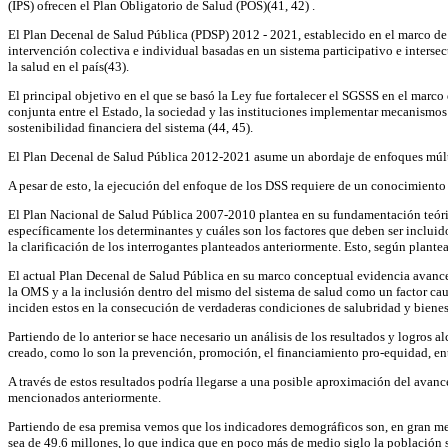
(IPS) ofrecen el Plan Obligatorio de Salud (POS)(41, 42) .
El Plan Decenal de Salud Pública (PDSP) 2012 - 2021, establecido en el marco de 
intervención colectiva e individual basadas en un sistema participativo e interse
la salud en el país(43).
El principal objetivo en el que se basó la Ley fue fortalecer el SGSSS en el mar
conjunta entre el Estado, la sociedad y las instituciones implementar mecanismos 
sostenibilidad financiera del sistema (44, 45).
El Plan Decenal de Salud Pública 2012-2021 asume un abordaje de enfoques múltip
A pesar de esto, la ejecución del enfoque de los DSS requiere de un conocimiento 
El Plan Nacional de Salud Pública 2007-2010 plantea en su fundamentación teóric
específicamente los determinantes y cuáles son los factores que deben ser incluid
la clarificación de los interrogantes planteados anteriormente. Esto, según plant
El actual Plan Decenal de Salud Pública en su marco conceptual evidencia avance 
la OMS y a la inclusión dentro del mismo del sistema de salud como un factor caus
inciden estos en la consecución de verdaderas condiciones de salubridad y bienes
Partiendo de lo anterior se hace necesario un análisis de los resultados y logros 
creado, como lo son la prevención, promoción, el financiamiento pro-equidad, ent
A través de estos resultados podría llegarse a una posible aproximación del avance
mencionados anteriormente.
Partiendo de esa premisa vemos que los indicadores demográficos son, en gran med
sea de 49.6 millones, lo que indica que en poco más de medio siglo la población 