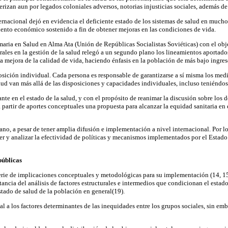
erizan aun por legados coloniales adversos, notorias injusticias sociales, además 
rnacional dejó en evidencia el deficiente estado de los sistemas de salud en much
imiento económico sostenido a fin de obtener mejoras en las condiciones de vida.
aria en Salud en Alma Ata (Unión de Repúblicas Socialistas Soviéticas) con el objet
iberales en la gestión de la salud relegó a un segundo plano los lineamientos aport
la mejora de la calidad de vida, haciendo énfasis en la población de más bajo ingres
sición individual. Cada persona es responsable de garantizarse a sí misma los medio
alud van más allá de las disposiciones y capacidades individuales, incluso teniéndo
ante en el estado de la salud, y con el propósito de reanimar la discusión sobre lo
a partir de aportes conceptuales una propuesta para alcanzar la equidad sanitaria e
o, a pesar de tener amplia difusión e implementación a nivel internacional. Por lo t
r y analizar la efectividad de políticas y mecanismos implementados por el Estado p
públicas
erie de implicaciones conceptuales y metodológicas para su implementación (14, 15
rtancia del análisis de factores estructurales e intermedios que condicionan el est
tado de salud de la población en general(19).
l a los factores determinantes de las inequidades entre los grupos sociales, sin em