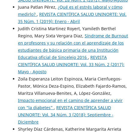
Juana Patlan Pérez,
¿Qué es el estrés laboral y cómo
medirlo?
,
REVISTA CIENTÍFICA SALUD UNINORTE: Vol.
35 Núm. 1 (2019): Enero - Abril
Judith Cristina Martinez Royert, Yamileth Berthel
Regino, Mary Sixta Vergara Diaz,
Síndrome de Burnout
en profesores y su relación con el aprendizaje de los
estudiantes de básica primaria de una Institución
Educativa oficial de Sincelejo 2016
,
REVISTA
CIENTÍFICA SALUD UNINORTE: Vol. 33 Núm. 2 (2017):
Mayo - Agosto
Zoila Esperanza Leiton Espinoza, Maria Cienfuegos-
Pastor, Mónica Deza-Espino, Elizabeth Fajardo-Ramos,
Maritza Villanueva-Benites, A, López-González,
Impacto emocional en el camino de aprender a vivir
con “la diabetes”
,
REVISTA CIENTÍFICA SALUD
UNINORTE: Vol. 34 Núm. 3 (2018): Septiembre -
Diciembre
Shyrley Díaz Cárdenas, Katherine Margarita Arrieta