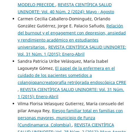
MODELO PRECEDE
,
REVISTA CIENTÍFICA SALUD
UNINORTE: Vol. 40 Núm. 2 (2024): Mayo - Agosto
Carmen Cecilia Caballero-Dominguéz, Orlando
González Gutiérrez, Jorge E. Palacio Sañudo,
Relación
del burnout y el engagement con depresion, ansiedad
y rendimiento académico en estudiantes
universitarios
,
REVISTA CIENTÍFICA SALUD UNINORTE:
Vol. 31 Núm. 1 (2015): Enero-Abril
Sandra Patricia Uribe Velásquez, María Isabel
Lagoueyte Gómez,
El papel de la enfermera en el
cuidado de los pacientes sometidos a
colangiopancreatografía retrógrada endoscópica CPRE
,
REVISTA CIENTÍFICA SALUD UNINORTE: Vol. 31 Núm.
1 (2015): Enero-Abril
Vilma Florisa Velasquez Gutierrez, María consuelo del
pilar Amaya Rey,
Riesgo familiar total en familias con
personas mayores, municipio de Funza
(Cundinamarca, Colombia)
,
REVISTA CIENTÍFICA
SALUD UNINORTE: Vol. 28 Núm. 2 (2012): Mayo-Agosto