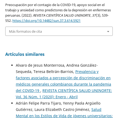
Preocupación por el contagio de la COVID-19, apoyo social en el
trabajo y ansiedad como predictores de la depresión en enfermeras
peruanas. (2022).
REVISTA CIENTÍFICA SALUD UNINORTE
,
37
(3), 539-
552.
https://doi.org/10.14482/sun.37.3.614.5921
Más formatos de cita
Artículos similares
Alvaro de Jesus Monterrosa, Andrea González-
Sequeda, Teresa Beltrán-Barrios,
Prevalencia y
factores asociados a percepción de discriminación en
médicos generales colombianos durante la pandemia
del COVID-19
,
REVISTA CIENTÍFICA SALUD UNINORTE:
Vol. 36 Núm. 1 (2020): Enero - Abril
Adrián Felipe Parra Tijaro, Yenny Paola Argüello
Gutiérrez, Laura Elizabeth Castro Jiménez,
Salud
Mental en los Estilos de Vida de jóvenes universitarios: