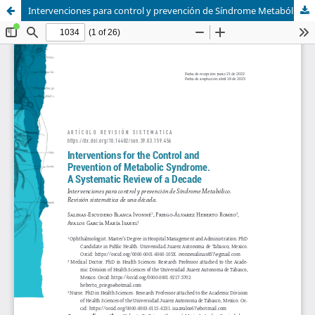
Intervenciones para control y prevención de Síndrome Metabólico. Revisión sistemática de una década