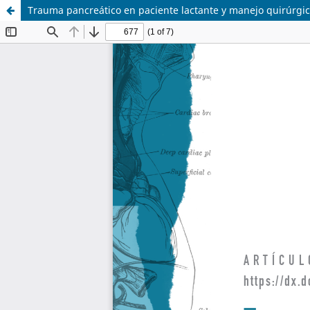
Trauma pancreático en paciente lactante y manejo quirúrgi