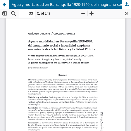
Agua y mortalidad en Barranquilla 1920-1940, del imaginario social a la realidad empírica: una mirada desde la Historia y la Salud Pública / Water supply and mortality in Barranquilla 1920-1940, from social imaginary to an empirical reality: