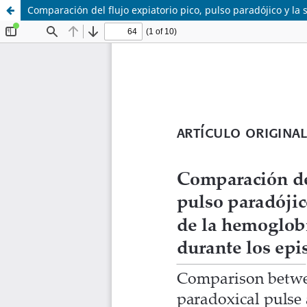
Comparación del flujo expiatorio pico, pulso paradójico y l