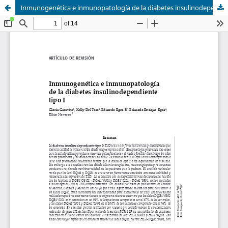
Inmunogenética e inmunopatología de la diabetes insulinodependiente tipo I