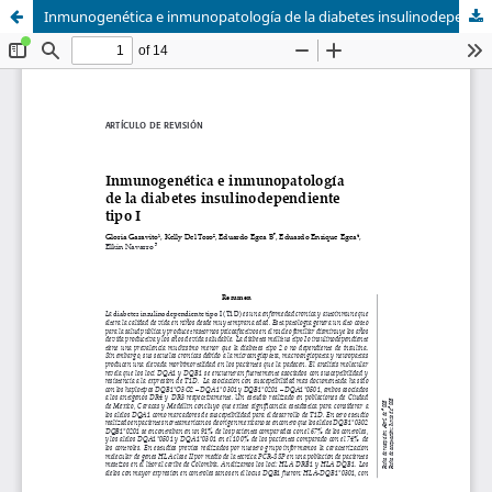
Inmunogenética e inmunopatología de la diabetes insulinodependiente tipo I