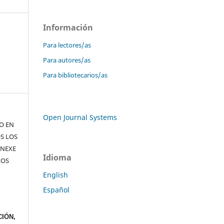
Información
Para lectores/as
Para autores/as
Para bibliotecarios/as
Open Journal Systems
TO EN
S LOS
ANEXE
Idioma
LOS
English
Español
IÓN,