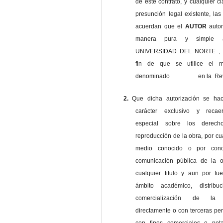
de este contrato, y cualquier c
presunción legal existente, las
acuerdan que el
AUTOR
auto
manera pura y simple
UNIVERSIDAD DEL NORTE , 
fin de que se utilice el ma
denominado en la Revi
2.
Que dicha autorización se ha
carácter exclusivo y reca
especial sobre los derec
reproducción de la obra, por cu
medio conocido o por cono
comunicación pública de la o
cualquier titulo y aun por fu
ámbito académico, distribu
comercialización de la 
directamente o con terceras pe