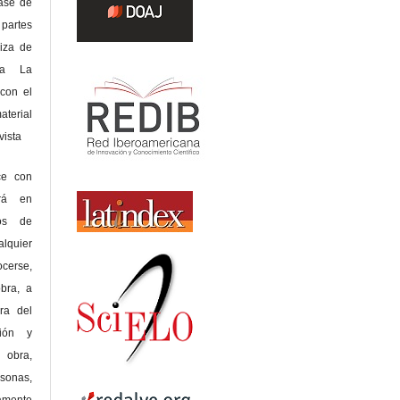
lase de
 partes
riza de
 a La
con el
terial
sta
ce con
erá en
hos de
alquier
cerse,
bra, a
era del
ción y
obra,
rsonas,