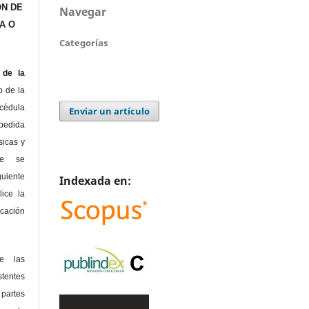
ÓN DE
Navegar
A O
Categorías
de la
o de la
édula
Enviar un artículo
pedida
sicas y
te se
guiente
Indexada en:
lice la
icación
de las
tentes
 partes