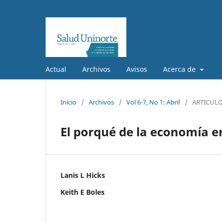
Actual
Archivos
Avisos
Acerca de
Inicio
/
Archivos
/
Vol 6-7, No 1: Abril
/
ARTICULO
El porqué de la economía e
Lanis L Hicks
Keith E Boles