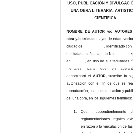
USO, PUBLICACIÓN Y DIVULGACI
UNA OBRA LITERARIA, ARTISTIC
CIENTIFICA
NOMBRE DE AUTOR y/o AUTORES 
obra y/o artículo,
mayor de edad, vecin
ciudad de , identificado con c
de ciudadanía/ pasaporte No. , ex
en , en uso
de sus facultades fí
mentales, parte que en adelan
denominará el
AUTOR,
suscribe la si
autorización con el fin de que se rea
reproducción, uso , comunicación y publ
de una obra, en los siguientes términos:
1.
Que, independientemente 
reglamentaciones legales exis
en razón a la vinculación de las