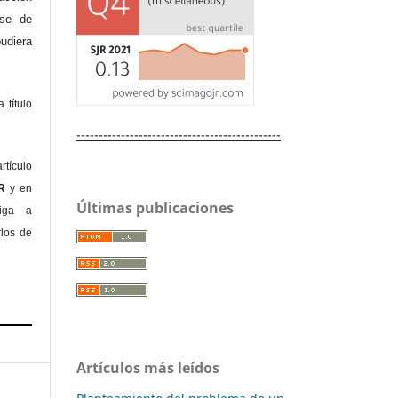
ase de
diera
 título
----------------------------------------------
rtículo
OR
y en
Últimas publicaciones
liga a
rlos de
Artículos más leídos