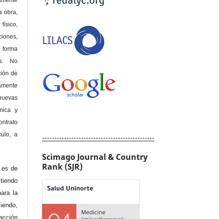
amente
a obra,
físico,
ones,
 forma
as. No
ción de
amente
nuevas
mica y
ontrato
culo, a
----------------------------------------------
Scimago Journal & Country
Rank (SJR)
e es de
iendo
ara la
endo,
acción