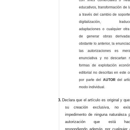
con fines comerciales o net
educativos, transformación de l
a través del cambio de soporte 
digitalización, traducci
adaptaciones o cualquier otra
de generar obras derivad
obstante lo anterior, la enuncia
las autorizaciones es mer
enunciativa y no descartan 
formas de explotación econó
editorial no descritas en este c
por parte del
AUTOR
del artí
modo individual.
3.
Declara que el artículo es original y qu
su creación exclusiva, no exist
impedimento de ninguna naturaleza p
autorización que está haci
respondiendo además por cualquier 