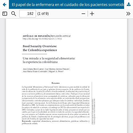
El papel de la enfermera en el cuidado de los pacientes sometidos a colangiopancreatografía retrógrada endoscópica CPRE