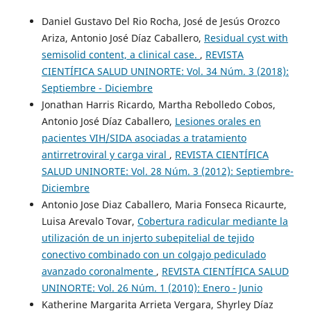
Daniel Gustavo Del Rio Rocha, José de Jesús Orozco
Ariza, Antonio José Díaz Caballero,
Residual cyst with
semisolid content, a clinical case.
,
REVISTA
CIENTÍFICA SALUD UNINORTE: Vol. 34 Núm. 3 (2018):
Septiembre - Diciembre
Jonathan Harris Ricardo, Martha Rebolledo Cobos,
Antonio José Díaz Caballero,
Lesiones orales en
pacientes VIH/SIDA asociadas a tratamiento
antirretroviral y carga viral
,
REVISTA CIENTÍFICA
SALUD UNINORTE: Vol. 28 Núm. 3 (2012): Septiembre-
Diciembre
Antonio Jose Diaz Caballero, Maria Fonseca Ricaurte,
Luisa Arevalo Tovar,
Cobertura radicular mediante la
utilización de un injerto subepitelial de tejido
conectivo combinado con un colgajo pediculado
avanzado coronalmente
,
REVISTA CIENTÍFICA SALUD
UNINORTE: Vol. 26 Núm. 1 (2010): Enero - Junio
Katherine Margarita Arrieta Vergara, Shyrley Díaz