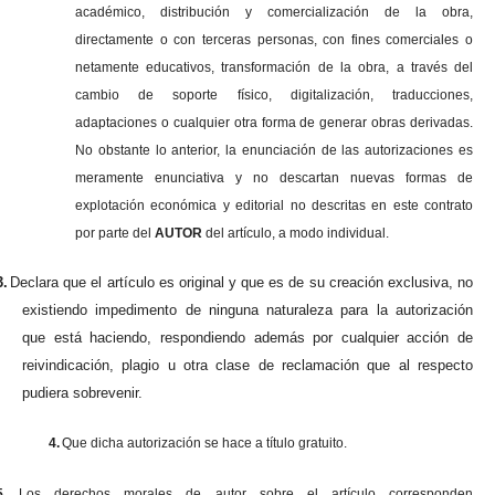
académico, distribución y comercialización de la obra,
directamente o con terceras personas, con fines comerciales o
netamente educativos, transformación de la obra, a través del
cambio de soporte físico, digitalización, traducciones,
adaptaciones o cualquier otra forma de generar obras derivadas.
No obstante lo anterior, la enunciación de las autorizaciones es
meramente enunciativa y no descartan nuevas formas de
explotación económica y editorial no descritas en este contrato
por parte del
AUTOR
del artículo, a modo individual.
3.
Declara que el artículo es original y que es de su creación exclusiva, no
existiendo impedimento de ninguna naturaleza para la autorización
que está haciendo, respondiendo además por cualquier acción de
reivindicación, plagio u otra clase de reclamación que al respecto
pudiera sobrevenir.
4.
Que dicha autorización se hace a título gratuito.
5.
Los derechos morales de autor sobre el artículo corresponden