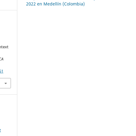
2022 en Medellín (Colombia)
ntext
CA
51
e