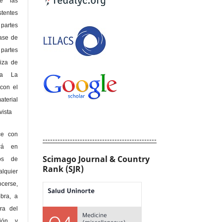
de las
tentes
 partes
lase de
 partes
riza de
 a La
con el
terial
sta
ce con
----------------------------------------------
erá en
Scimago Journal & Country
hos de
Rank (SJR)
alquier
cerse,
bra, a
era del
ción y