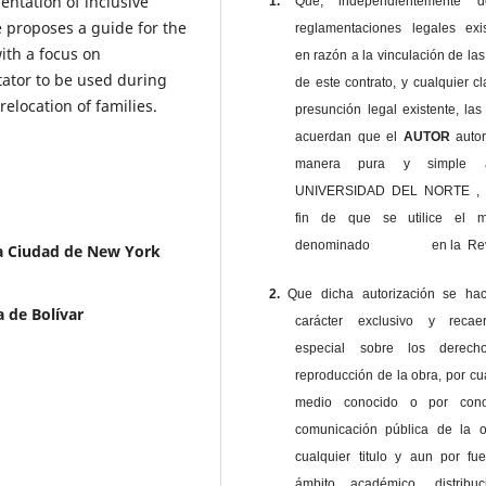
entation of inclusive
1.
Que, independientemente 
e proposes a guide for the
reglamentaciones legales exis
ith a focus on
en razón a la vinculación de las
tator to be used during
de este contrato, y cualquier c
relocation of families.
presunción legal existente, las
acuerdan que el
AUTOR
auto
manera pura y simple
UNIVERSIDAD DEL NORTE , 
fin de que se utilice el ma
denominado en la Revi
a Ciudad de New York
2.
Que dicha autorización se ha
 de Bolívar
carácter exclusivo y reca
especial sobre los derec
reproducción de la obra, por cu
medio conocido o por cono
comunicación pública de la o
cualquier titulo y aun por fu
ámbito académico, distribu