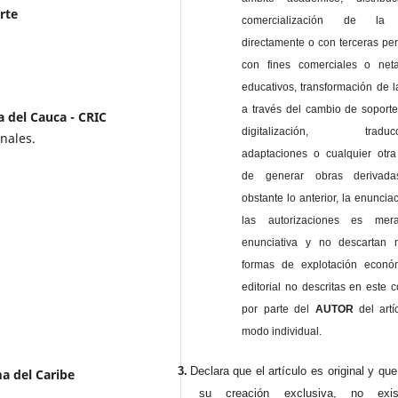
rte
comercialización de la 
directamente o con terceras pe
con fines comerciales o net
educativos, transformación de l
a través del cambio de soporte 
 del Cauca - CRIC
digitalización, traducci
nales.
adaptaciones o cualquier otra
de generar obras derivad
obstante lo anterior, la enuncia
las autorizaciones es mer
enunciativa y no descartan 
formas de explotación econó
editorial no descritas en este c
por parte del
AUTOR
del artí
modo individual.
3.
Declara que el artículo es original y qu
 del Caribe
su creación exclusiva, no exist