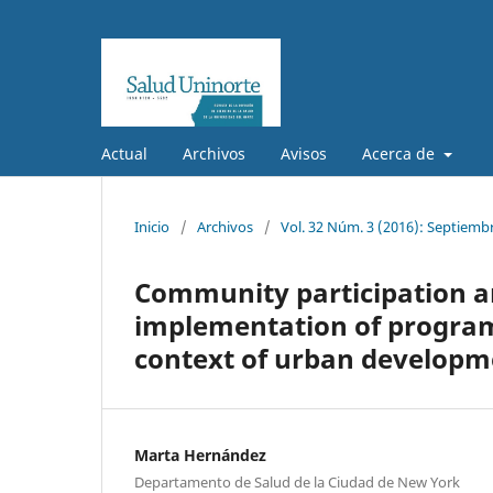
Actual
Archivos
Avisos
Acerca de
Inicio
/
Archivos
/
Vol. 32 Núm. 3 (2016): Septiemb
Community participation a
implementation of programs
context of urban developmen
Marta Hernández
Departamento de Salud de la Ciudad de New York