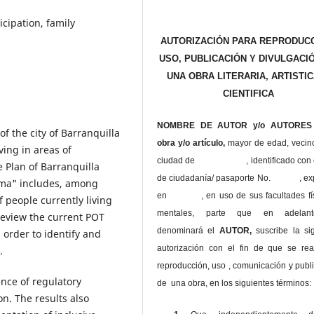
cipation, family
AUTORIZACIÓN PARA REPRODUCC
USO, PUBLICACIÓN Y DIVULGACI
UNA OBRA LITERARIA, ARTISTIC
CIENTIFICA
NOMBRE DE AUTOR y/o AUTORES 
 the city of Barranquilla
obra y/o artículo,
mayor de edad, vecin
ving in areas of
ciudad de , identificado con c
 Plan of Barranquilla
de ciudadanía/ pasaporte No. , ex
oma" includes, among
en , en uso
de sus facultades fí
f people currently living
mentales, parte que en adelan
o review the current POT
denominará el
AUTOR,
suscribe la si
 order to identify and
autorización con el fin de que se rea
.
reproducción, uso , comunicación y publ
nce of regulatory
de una obra, en los siguientes términos:
n. The results also