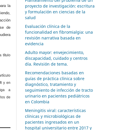
Planteamiento del problema de un
proyecto de investigación: escritura
ara la
y formulación en ciencias de la
endo,
salud
acción
Evaluación clínica de la
ase de
funcionalidad en fibromialgia: una
diera
revisión narrativa basada en
evidencia
Adulto mayor: envejecimiento,
 título
discapacidad, cuidado y centros
día. Revisión de tema.
Recomendaciones basadas en
rtículo
guías de práctica clínica sobre
OR
y en
diagnóstico, tratamiento y
seguimiento de infección de tracto
liga a
urinario en pacientes pediátricos
rlos de
en Colombia
Meningitis viral: características
clínicas y microbiológicas de
pacientes ingresados en un
hospital universitario entre 2017 y