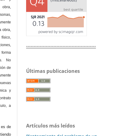
obra,
rsonas,
amente
a obra,
físico,
ones,
----------------------------------------------
 forma
as. No
ción de
Últimas publicaciones
amente
nuevas
mica y
ontrato
culo, a
Artículos más leídos
e es de
iendo