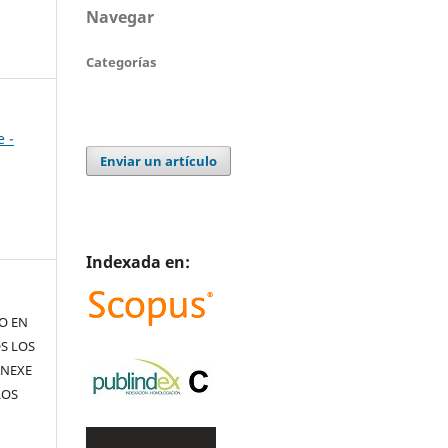
Navegar
Categorías
e -
Enviar un artículo
Indexada en:
TO EN
S LOS
ANEXE
LOS