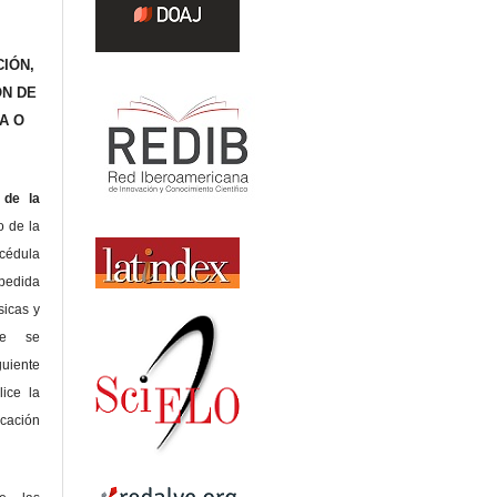
IÓN,
ÓN DE
A O
de la
o de la
édula
pedida
sicas y
te se
guiente
lice la
icación