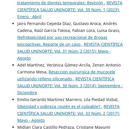
tratamiento de dientes temporales: Revisión
,
REVISTA
CIENTÍFICA SALUD UNINORTE: Vol. 39 Núm. 1 (2023):
Enero - Abril
Jairo Fernando Cepeda Díaz, Gustavo Aroca, Andrés
Cadena, Raúl García Tolosa, Fabian Lora, Luisa Grass,
Nefrotoxicidad por uso recreacional de drogas
psicoactivas. Reporte de un caso
,
REVISTA CIENTÍFICA
SALUD UNINORTE: Vol. 31 Núm. 2 (2015): Mayo -
Agosto
Adel Martínez, Verónica Gómez-Arcila, Zenen Antonio
Carmona Mesa,
Reseccion quirurgica de mucocele
utilizando relleno siliconado
,
REVISTA CIENTÍFICA
SALUD UNINORTE: Vol. 30 Núm. 3 (2014): Septiembre -
Diciembre
Emilio Gerardo Martinez Marrero, Lila Piedad Visbal,
Obesidad y pobreza ¿quién es el culpable?
,
REVISTA
CIENTÍFICA SALUD UNINORTE: Vol. 33 Núm. 2 (2017):
Mayo - Agosto
Midian Clara Castillo Pedraza, Cristiane Mayumi