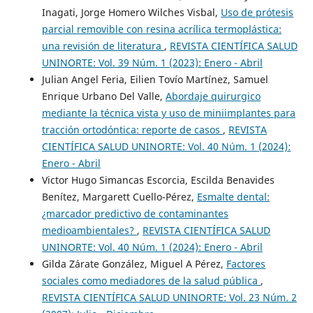
Inagati, Jorge Homero Wilches Visbal,
Uso de prótesis
parcial removible con resina acrílica termoplástica:
una revisión de literatura
,
REVISTA CIENTÍFICA SALUD
UNINORTE: Vol. 39 Núm. 1 (2023): Enero - Abril
Julian Angel Feria, Eilien Tovío Martínez, Samuel
Enrique Urbano Del Valle,
Abordaje quirurgico
mediante la técnica vista y uso de miniimplantes para
tracción ortodóntica: reporte de casos
,
REVISTA
CIENTÍFICA SALUD UNINORTE: Vol. 40 Núm. 1 (2024):
Enero - Abril
Victor Hugo Simancas Escorcia, Escilda Benavides
Benítez, Margarett Cuello-Pérez,
Esmalte dental:
¿marcador predictivo de contaminantes
medioambientales?
,
REVISTA CIENTÍFICA SALUD
UNINORTE: Vol. 40 Núm. 1 (2024): Enero - Abril
Gilda Zárate González, Miguel A Pérez,
Factores
sociales como mediadores de la salud pública
,
REVISTA CIENTÍFICA SALUD UNINORTE: Vol. 23 Núm. 2