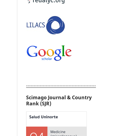
----------------------------------------------
Scimago Journal & Country
Rank (SJR)