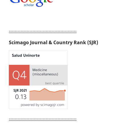
----------------------------------------------
Scimago Journal & Country Rank (SJR)
----------------------------------------------