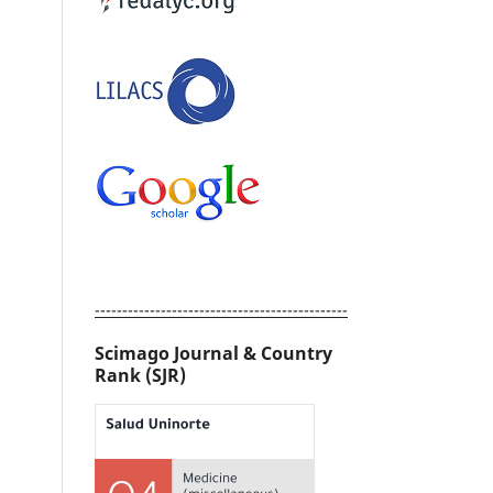
----------------------------------------------
Scimago Journal & Country
Rank (SJR)