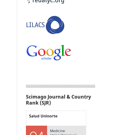
----------------------------------------------
Scimago Journal & Country
Rank (SJR)