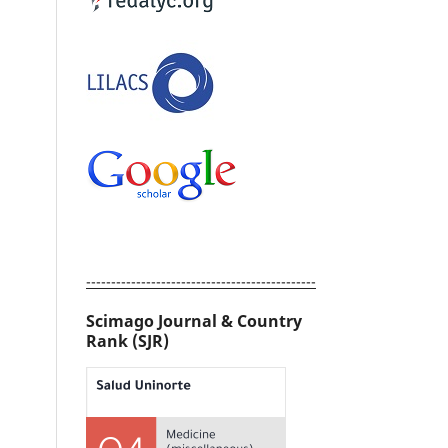
----------------------------------------------
Scimago Journal & Country
Rank (SJR)