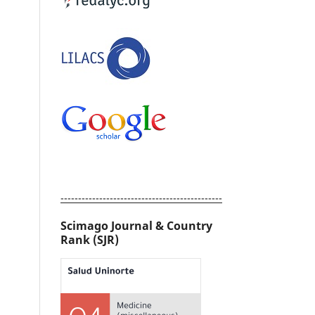
----------------------------------------------
Scimago Journal & Country
Rank (SJR)