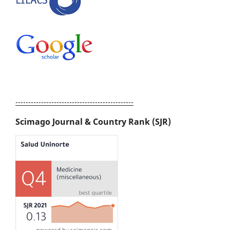
----------------------------------------------
Scimago Journal & Country Rank (SJR)