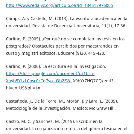
http://www.redalyc.org/articulo.oa?id=134517976005
Camps, A. y Castelló, M. (2013). La escritura académica en la
universidad. Revista de Docencia Universitaria, 11(1), 17-36.
Carlino, P. (2005). ¿Por qué no se completan las tesis en los
postgrados? Obstáculos percibidos por maestrandos en
curso y magistri exitosos. Educere (9)30, 415-420.
Carlino, P. (2006). La escritura en la investigación.
https://docs.google.com/document/d/1brh-
Xbyb5YLzLCosc0rCg7yo_tOb2FW-
X0hYrZHQ7CQ/edit?
hl=en_US&pli=1#
Castañeda, J., De la Torre, M., Morán, J. y Lara, L. (2005).
Metodología de la Investigación. México: Mc Graw Hill.
Castro, M. C. y Sánchez, M. (2015). Escribir en la
universidad: la organización retórica del género tesina en el