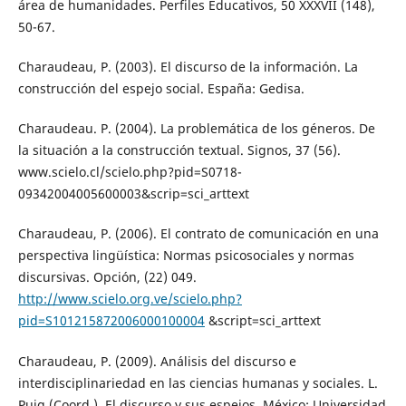
área de humanidades. Perfiles Educativos, 50 XXXVII (148),
50-67.
Charaudeau, P. (2003). El discurso de la información. La
construcción del espejo social. España: Gedisa.
Charaudeau. P. (2004). La problemática de los géneros. De
la situación a la construcción textual. Signos, 37 (56).
www.scielo.cl/scielo.php?pid=S0718-
09342004005600003&scrip=sci_arttext
Charaudeau, P. (2006). El contrato de comunicación en una
perspectiva lingüística: Normas psicosociales y normas
discursivas. Opción, (22) 049.
http://www.scielo.org.ve/scielo.php?
pid=S101215872006000100004
&script=sci_arttext
Charaudeau, P. (2009). Análisis del discurso e
interdisciplinariedad en las ciencias humanas y sociales. L.
Puig (Coord.). El discurso y sus espejos. México: Universidad