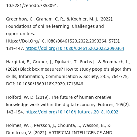
10.5281/zenodo.7853091.
Greenhow, C., Graham, C. R., & Koehler, M. J. (2022).
Foundations of online learning: Challenges and
opportunities.
Https://Doi.Org/10.1080/00461520.2022.2090364, 57(3),
131–147.
https://doi.org/10.1080/00461520.2022.2090364
Hargittai, E., Gruber, J., Djukaric, T., Fuchs J., & Brombach, L.,
(2020) Black box measures? How to study people’s algorithm
skills, Information, Communication & Society, 23:5, 764-775,
DOI: 10.1080/1369118X.2020.1713846
Holford, W. D. (2019). The future of human creative
knowledge work within the digital economy. Futures, 105(2),
143–154.
https://doi.org/10.1016/j.futures.2018.10.002
Holmes, W. ., Persson, J., Chounta, I., Wasson, B., &
Dimitrova, V. (2022). ARTIFICIAL INTELLIGENCE AND