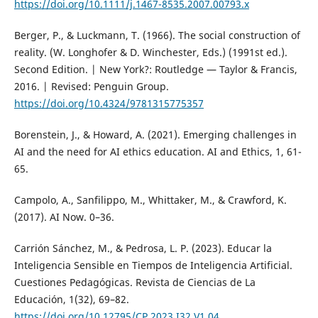
https://doi.org/10.1111/j.1467-8535.2007.00793.x
Berger, P., & Luckmann, T. (1966). The social construction of
reality. (W. Longhofer & D. Winchester, Eds.) (1991st ed.).
Second Edition. | New York?: Routledge — Taylor & Francis,
2016. | Revised: Penguin Group.
https://doi.org/10.4324/9781315775357
Borenstein, J., & Howard, A. (2021). Emerging challenges in
AI and the need for AI ethics education. AI and Ethics, 1, 61-
65.
Campolo, A., Sanfilippo, M., Whittaker, M., & Crawford, K.
(2017). AI Now. 0–36.
Carrión Sánchez, M., & Pedrosa, L. P. (2023). Educar la
Inteligencia Sensible en Tiempos de Inteligencia Artificial.
Cuestiones Pedagógicas. Revista de Ciencias de La
Educación, 1(32), 69–82.
https://doi.org/10.12795/CP.2023.I32.V1.04