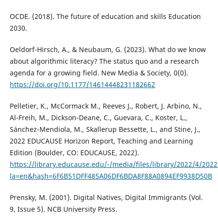
OCDE. (2018). The future of education and skills Education
2030.
Oeldorf-Hirsch, A., & Neubaum, G. (2023). What do we know
about algorithmic literacy? The status quo and a research
agenda for a growing field. New Media & Society, 0(0).
https://doi.org/10.1177/14614448231182662
Pelletier, K., McCormack M., Reeves J., Robert, J. Arbino, N.,
Al-Freih, M., Dickson-Deane, C., Guevara, C., Koster, L.,
Sánchez-Mendiola, M., Skallerup Bessette, L., and Stine, J.,
2022 EDUCAUSE Horizon Report, Teaching and Learning
Edition (Boulder, CO: EDUCAUSE, 2022).
https://library.educause.edu/-/media/files/library/2022/4/202
la=en&hash=6F6B51DFF485A06DF6BDA8F88A0894EF9938D50B
Prensky, M. (2001). Digital Natives, Digital Immigrants (Vol.
9, Issue 5). NCB University Press.