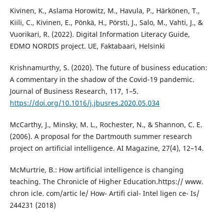
Kivinen, K., Aslama Horowitz, M., Havula, P., Härkönen, T.,
Kiili, C., Kivinen, E., Pönkä, H., Pörsti, J., Salo, M., Vahti, J., &
Vuorikari, R. (2022). Digital Information Literacy Guide,
EDMO NORDIS project. UE, Faktabaari, Helsinki
Krishnamurthy, S. (2020). The future of business education:
A commentary in the shadow of the Covid-19 pandemic.
Journal of Business Research, 117, 1–5.
https://doi.org/10.1016/j.jbusres.2020.05.034
McCarthy, J., Minsky, M. L., Rochester, N., & Shannon, C. E.
(2006). A proposal for the Dartmouth summer research
project on artificial intelligence. AI Magazine, 27(4), 12–14.
McMurtrie, B.: How artificial intelligence is changing
teaching. The Chronicle of Higher Education.https:// www.
chron icle. com/artic le/ How- Artifi cial- Intel ligen ce- Is/
244231 (2018)