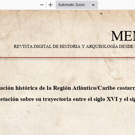
Zoom
Zoom
Out
In
ME
!
REVISTA
DIGITAL
DE
HISTORIA
Y
ARQUEOLOG
Í
A
DESDE
ción histórica de la Región Atlántico/Caribe costarr
etación sobre su trayectoria entre el siglo XVI y el s