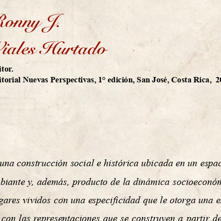
onny J. 
iales Hurtado
tor. 
torial Nuevas Perspectivas,
1° edición, San José, Costa Rica,  2
una construcción social e histórica ubicada en un espac
biante y, además, producto de la dinámica socioeconómi
ugares vividos con una especificidad que le otorga una e
con las representaciones que se construyen a partir de