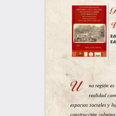
R
V
Edi
Edi
!
na región es 
realidad cam
espacios sociales y l
construcción culmina 