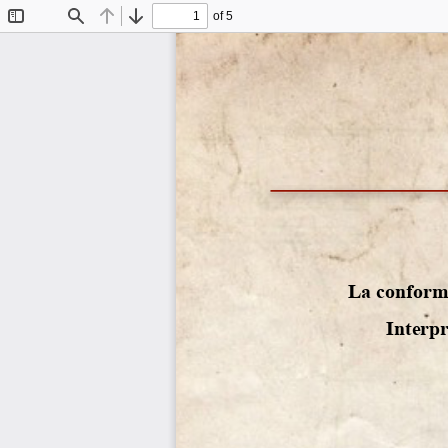
of 5
Toggle
Find
Previous
Next
Sidebar
 
La conforma
Interpr