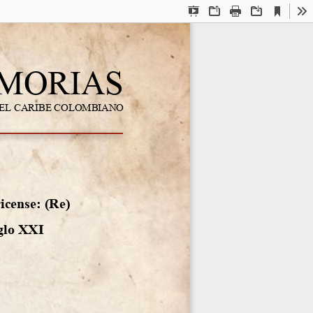
Current
Presentation
Open
Print
Download
To
View
Mode
MORIAS
EL
CARIBE
COLOMBIANO
icense: (Re) 
iglo XXI