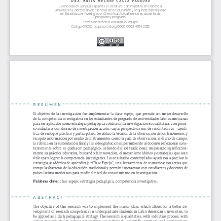
Dra. Kriss Melody Calla Vásquez
Licenciada en Lengua Española y Literatura, con maestría en Docencia 
Universitaria, doctorado en Ciencias de la Educación y segunda especialidad 
en Estadística e Investigación Científica. Actualmente, es docente de 
pregrado y posgrado
Correo electrónico: kcalla@ucv.edu.pe
Código ORCID: https://orcid.org/0000-0003-4976-2332
RESUMEN
El objetivo de la investigación fue implementar la clase espejo, que permite un mejor desarrollo 
de la competencia investigativa en los estudiantes de pregrado de universidades latinoamericanas 
para ser aplicados como estrategia pedagógica cotidiana. La investigación es cualitativa, con proce-
so inductivo, con diseño de investigación acción, cuyas perspectivas son de visión técnico - cientí-
fica, de enfoque práctico y participativo. Se utilizó la técnica de la observación de los fenómenos, y 
recopiló información por medio de instrumentos como la guía de observación, el diario de campo, 
la rúbrica en la sustentación final y las videograbaciones, permitiendo al docente reflexionar cons-
tantemente sobre su quehacer pedagógico, saliendo del rol tradicional, mejorando significativa-
mente su práctica educativa, buscando la innovación, el mecanismo idóneo y estrategias que sean 
útiles para lograr la competencia investigativa. Los resultados contemplados ayudaron a precisar la 
estrategia académica de aprendizaje “Clase Espejo”, una herramienta de comunicación activa que 
rompe las barreras de la educación tradicional y permite interactuar con estudiantes y docentes de 
países latinoamericanos para medir el nivel de conocimiento en investigación. 
Palabras clave
: clase espejo, estrategia pedagógica, competencia investigativa.
ABSTRACT
The objective of this research was to implement the mirror class, which allows for a better de-
velopment of research competence in undergraduate students in Latin American universities, to 
be applied as a daily pedagogical strategy. The research is qualitative, with inductive process, with 
action research design, whose perspectives are technical - scientific, practical, and participatory. 