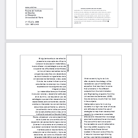
zona próxima
xiomara
ramirezparis
colmenares
. 
. 
ingeniera
civil
especialista
en
evaluación
educativa
Revista del Instituto 
. 
especialista
en
gerencia
de
mercadeo
directora
del
grupo
de Estudios 
. 
de
investigación
ciempiés
docente
de
tiempo
de
completo
en Educación 
, 
, 
de
la
universidad
de
santander
udes
sede
cúcuta
desde
Universidad del Norte
1994, 
, 
-
adscrita
al
departamento
de
matemáticas
decanatu
. 
, 
ra
de
administración
e
ingenierías
docente
investigadora
xioraco@
. 
decanatura
de
postgrados
e
investigaciones
nº 10 julio, 
2009
gmail.com
1657-2416
Iss  N
El siguiente artículo de reflexión 
presenta la propuesta de utilizar la 
lúdica en la educación matemática, 
REsUMEN
busca ofrecer una estrategia que ayude 
a superar las dificultades encontradas 
en los primeros semestres de los 
programas adscritos a la decanatura 
de Administración e Ingenierías de la 
What we are trying to do is to 
Universidad de Santander, Udes, sede 
offer students the strategy of the 
Cúcuta, las cuales indican que los 
recreational use of mathematics 
estudiantes no alcanzan los niveles 
education that help them to solve 
esperados en las asignaturas que 
their problems in the different 
integran el área.
subjects from the Administration 
La matemática tiene por finalidad 
and Engineering programs from the 
involucrar valores y desarrollar actitudes 
Universidad de Santander, UDES, 
en el alumno y se requiere el uso de 
Cúcuta campus, due to their low level 
estrategias que permitan desarrollar las 
in the subjects.
capacidades para comprender, asociar, 
Mathematics looks for involving 
analizar e interpretar los conocimientos 
students in a high new level of values 
adquiridos para enfrentar su entorno. 
and attitudes and also the use of 
La aplicación de la lúdica por parte 
strategies to help them develop their 
de los estudiantes de la Udes, en la 
capacity to understand, associate, 
Institución educativa Claudia María 
analyze and interpret the knowledge 
prada, ubicada en una zona deprimida 
a B s t   R a C t
acquired to address the environment.
de la ciudad es una contribución al 
the core of this text is to explain 
desarrollo del pensamiento lógico de los 
the recreational use of mathematics 
jóvenes involucrados en el proceso ya 
from the UDES’ students in the 
que deben considerar transformaciones 
Claudia Maria prada School 
mentales para el razonamiento, la 
located in the poor zone of the city. 
obtención de la información y toma de 
It helps to improve logic thinking 
decisiones, así como la utilización del 
as they use mental processes for 
lenguaje matemático que les permita 