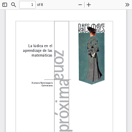
of 8
Toggle
Find
Zoom
Zoom
To
Sidebar
Out
In
La lúdica en el 
aprendizaje de las 
zona
matemáticas
próxima
xiomara Ramirezparis 
Colmenares