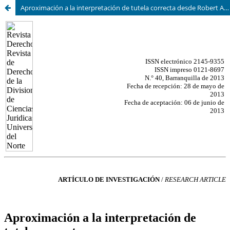
Aproximación a la interpretación de tutela correcta desde Robert Alexy: análisis de caso