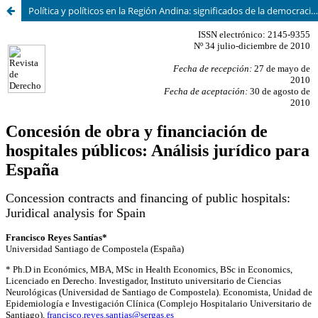
Política y políticos en la Región Andina: significados de la democracia y confianza institucional