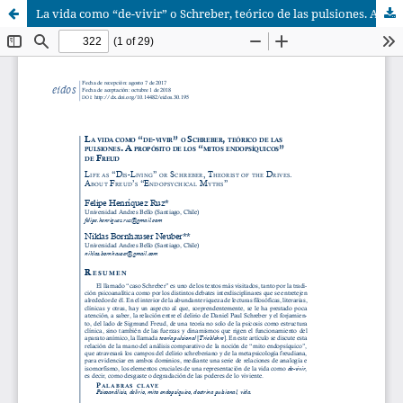
La vida como “de-vivir” o Schreber, teórico de las pulsiones. A propósito de los “mitos endopsíquicos” de Freud