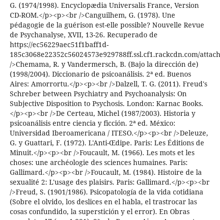
G. (1974/1998). Encyclopædia Universalis France, Version
CD-ROM.</p><p><br />Canguilhem, G. (1978). Une
pédagogie de la guérison est-elle possible? Nouvelle Revue
de Psychanalyse, XVII, 13-26. Recuperado de
https://ec56229aec51f1baff1d-
185c3068e22352c56024573e929788ff.ssl.cf1.rackcdn.com/attach
/>Chemama, R. y Vandermersch, B. (Bajo la dirección de)
(1998/2004). Diccionario de psicoanálisis. 2ª ed. Buenos
Aires: Amorrortu.</p><p><br />Dalzell, T. G. (2011). Freud's
Schreber between Psychiatry and Psychoanalysis: On
Subjective Disposition to Psychosis. London: Karnac Books.
</p><p><br />De Certeau, Michel (1987/2003). Historia y
psicoanálisis entre ciencia y ficción. 2ª ed. México:
Universidad Iberoamericana / ITESO.</p><p><br />Deleuze,
G. y Guattari, F. (1972). L'Anti-Œdipe. Paris: Les Éditions de
Minuit.</p><p><br />Foucault, M. (1966). Les mots et les
choses: une archéologie des sciences humaines. Paris:
Gallimard.</p><p><br />Foucault, M. (1984). Histoire de la
sexualité 2: L'usage des plaisirs. Paris: Gallimard.</p><p><br
/>Freud, S. (1901/1986). Psicopatología de la vida cotidiana
(Sobre el olvido, los deslices en el habla, el trastrocar las
cosas confundido, la superstición y el error). En Obras