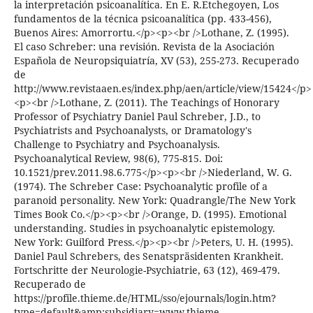
la interpretación psicoanalítica. En E. R.Etchegoyen, Los
fundamentos de la técnica psicoanalítica (pp. 433-456),
Buenos Aires: Amorrortu.</p><p><br />Lothane, Z. (1995).
El caso Schreber: una revisión. Revista de la Asociación
Española de Neuropsiquiatría, XV (53), 255-273. Recuperado
de
http://www.revistaaen.es/index.php/aen/article/view/15424</p>
<p><br />Lothane, Z. (2011). The Teachings of Honorary
Professor of Psychiatry Daniel Paul Schreber, J.D., to
Psychiatrists and Psychoanalysts, or Dramatology's
Challenge to Psychiatry and Psychoanalysis.
Psychoanalytical Review, 98(6), 775-815. Doi:
10.1521/prev.2011.98.6.775</p><p><br />Niederland, W. G.
(1974). The Schreber Case: Psychoanalytic profile of a
paranoid personality. New York: Quadrangle/The New York
Times Book Co.</p><p><br />Orange, D. (1995). Emotional
understanding. Studies in psychoanalytic epistemology.
New York: Guilford Press.</p><p><br />Peters, U. H. (1995).
Daniel Paul Schrebers, des Senatspräsidenten Krankheit.
Fortschritte der Neurologie-Psychiatrie, 63 (12), 469-479.
Recuperado de
https://profile.thieme.de/HTML/sso/ejournals/login.htm?
type=default&amp;subsidiary=www.thieme-