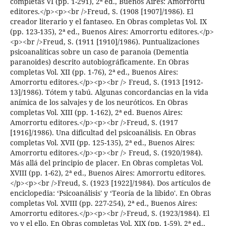
completas VI (pp. 1-291), 2ª ed., Buenos Aires: Amorrortu
editores.</p><p><br />Freud, S. (1908 [1907]/1986). El
creador literario y el fantaseo. En Obras completas Vol. IX
(pp. 123-135), 2ª ed., Buenos Aires: Amorrortu editores.</p>
<p><br />Freud, S. (1911 [1910]/1986). Puntualizaciones
psicoanalíticas sobre un caso de paranoia (Dementia
paranoides) descrito autobiográficamente. En Obras
completas Vol. XII (pp. 1-76), 2ª ed., Buenos Aires:
Amorrortu editores.</p><p><br /> Freud, S. (1913 [1912-
13]/1986). Tótem y tabú. Algunas concordancias en la vida
anímica de los salvajes y de los neuróticos. En Obras
completas Vol. XIII (pp. 1-162), 2ª ed. Buenos Aires:
Amorrortu editores.</p><p><br />Freud, S. (1917
[1916]/1986). Una dificultad del psicoanálisis. En Obras
completas Vol. XVII (pp. 125-135), 2ª ed., Buenos Aires:
Amorrortu editores.</p><p><br /> Freud, S. (1920/1984).
Más allá del principio de placer. En Obras completas Vol.
XVIII (pp. 1-62), 2ª ed., Buenos Aires: Amorrortu editores.
</p><p><br />Freud, S. (1923 [1922]/1984). Dos artículos de
enciclopedia: ‘Psicoanálisis' y ‘Teoría de la libido'. En Obras
completas Vol. XVIII (pp. 227-254), 2ª ed., Buenos Aires:
Amorrortu editores.</p><p><br />Freud, S. (1923/1984). El
yo y el ello. En Obras completas Vol. XIX (pp. 1-59), 2ª ed.,