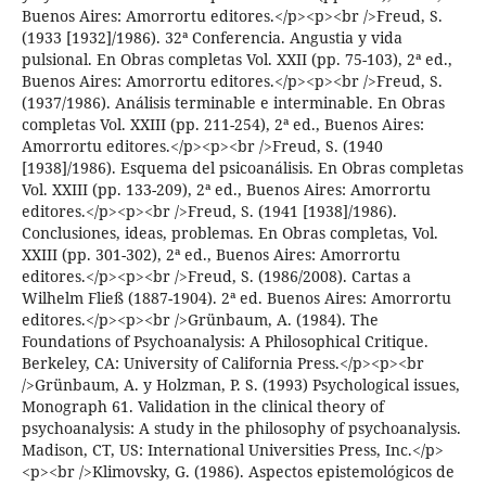
Buenos Aires: Amorrortu editores.</p><p><br />Freud, S.
(1933 [1932]/1986). 32ª Conferencia. Angustia y vida
pulsional. En Obras completas Vol. XXII (pp. 75-103), 2ª ed.,
Buenos Aires: Amorrortu editores.</p><p><br />Freud, S.
(1937/1986). Análisis terminable e interminable. En Obras
completas Vol. XXIII (pp. 211-254), 2ª ed., Buenos Aires:
Amorrortu editores.</p><p><br />Freud, S. (1940
[1938]/1986). Esquema del psicoanálisis. En Obras completas
Vol. XXIII (pp. 133-209), 2ª ed., Buenos Aires: Amorrortu
editores.</p><p><br />Freud, S. (1941 [1938]/1986).
Conclusiones, ideas, problemas. En Obras completas, Vol.
XXIII (pp. 301-302), 2ª ed., Buenos Aires: Amorrortu
editores.</p><p><br />Freud, S. (1986/2008). Cartas a
Wilhelm Fließ (1887-1904). 2ª ed. Buenos Aires: Amorrortu
editores.</p><p><br />Grünbaum, A. (1984). The
Foundations of Psychoanalysis: A Philosophical Critique.
Berkeley, CA: University of California Press.</p><p><br
/>Grünbaum, A. y Holzman, P. S. (1993) Psychological issues,
Monograph 61. Validation in the clinical theory of
psychoanalysis: A study in the philosophy of psychoanalysis.
Madison, CT, US: International Universities Press, Inc.</p>
<p><br />Klimovsky, G. (1986). Aspectos epistemológicos de