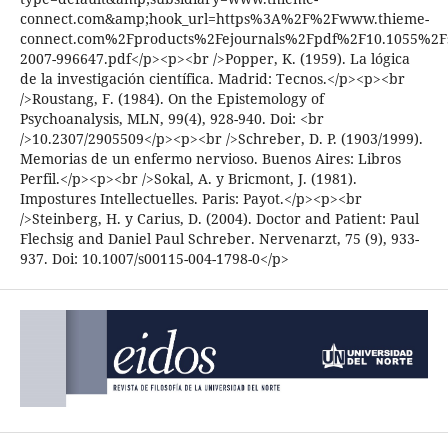
connect.com&amp;hook_url=https%3A%2F%2Fwww.thieme-
connect.com%2Fproducts%2Fejournals%2Fpdf%2F10.1055%2F
2007-996647.pdf</p><p><br />Popper, K. (1959). La lógica
de la investigación científica. Madrid: Tecnos.</p><p><br
/>Roustang, F. (1984). On the Epistemology of
Psychoanalysis, MLN, 99(4), 928-940. Doi: <br
/>10.2307/2905509</p><p><br />Schreber, D. P. (1903/1999).
Memorias de un enfermo nervioso. Buenos Aires: Libros
Perfil.</p><p><br />Sokal, A. y Bricmont, J. (1981).
Impostures Intellectuelles. Paris: Payot.</p><p><br
/>Steinberg, H. y Carius, D. (2004). Doctor and Patient: Paul
Flechsig and Daniel Paul Schreber. Nervenarzt, 75 (9), 933-
937. Doi: 10.1007/s00115-004-1798-0</p>