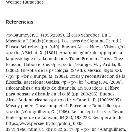
Werner Ha­macher.
Referencias
<p>Baumeyer, F. (1956/2005). El caso Schreber. En O.
Masotta y J. Jinkis (Comps.), Los casos de Sigmund Freud 2.
El caso Schreber (pp. 9-40). Buenos Aires: Nueva Visión.</p>
<p><br />Bichat, X. (1801). Anatomie générale appliquée à
la physiologie et à la médecine. Tome Premier. Paris : Chez
Brosson, Gabon et Cie.</p><p><br />Bunge, M. y Ardila, R.
(2002). Filosofía de la psicología. (2ª ed.). México: Siglo XXI.
</p><p><br />Bunge, M. (2002). Crisis y reconstrucción de la
filosofía. Barcelona: Gedisa.</p><p><br />Bunge, M. (2006).
Psicoanálisis a un siglo de distancia. En 100 ideas. El libro
para pensar y discutir en el café (pp. 200-205). Buenos
Aires: Sudamericana.</p><p><br />Canetti, E. (1960/2005).
Masa y poder. Obra completa I. Barcelona: Debolsillo.</p>
<p><br />Canguilhem, G. (1966). Le concept et la vie. Revue
Philosophique de Louvain, 64(82), 193-223. Recuperado de:
https://www.persee.fr/doc/phlou_ 0035-
3841_1966_num_64_<br />82_5347</p><p><br />Canguilhem,