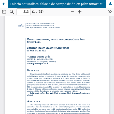
Falacia naturalista, falacia de composición en John Stuart Mill