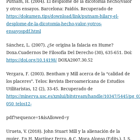
Putnam, H. (2004). El desplome de la dicotomía hecho/valor
y otros ensayos. Barcelona: Paidós. Recuperado de
https://dokumen.tips/download/link/putnam-hilary-el-
desplome-de-la-dicotomia-hecho-valor-yotros-
ensayospdf.html
Sánchez, L. (2007). ¿Se origina la falacia en Hume?
Doxa.Cuadernos De Filosofía Del Derecho (30), 635-651. Doi:
https://doi.org/10.14198/
DOXA2007.30.52
Vergara, F. (2003). Bentham y Mill acerca de la “calidad de
los placeres”. Telos: Revista Iberoamericana de Estudios
Utilitaristas, 12 (2), 33-45. Recuperado de
https://minerva.usc.es/xmlui/bitstream/handle/10347/5445/pg_0
050_telos12-
pdf?sequence=1&isAllowed=y
Urueta, V. (2018). John Stuart Mill y la alienación de la
mujer. En H. Martínez Ferro, & C. Mora Alonso (Edits.), J. S.