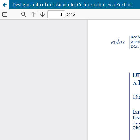
Desfigurando el desasimiento: Celan «traduce» a Eckhart