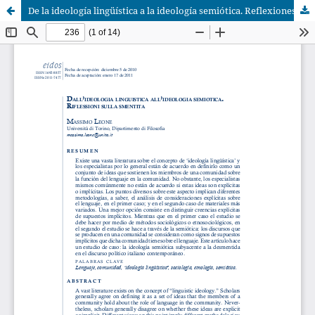
De la ideología lingüística a la ideología semiótica. Reflexiones sobre la negación. [Italiano]