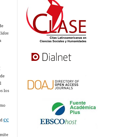
de
Eidos
a
í
 de
l
s los
omo
ed
CC
rmite