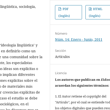
ngüística, sociología,
PDF
HTML
(Inglés)
(Inglés)
Número
Núm. 14: Enero - Junio, 2011
ideología lingüística’ y
Sección
o en definirlo como un
Artículos
de una comunidad sobre la
e, los especialistas
 ideas son explícitas o
Licencia
to implican diferentes
Los autores que publican en
Eido
ones explícitas sobre el
acuerdan los siguientes términos
:
so de materiales más
r creencias explícitas de
1. El Autor retiene el copyright del
caso el estudio se debe
"Artículo", por el cual se entiende to
ociológicos, en el
los objetos digitales que pueden res
ca: los discursos que se