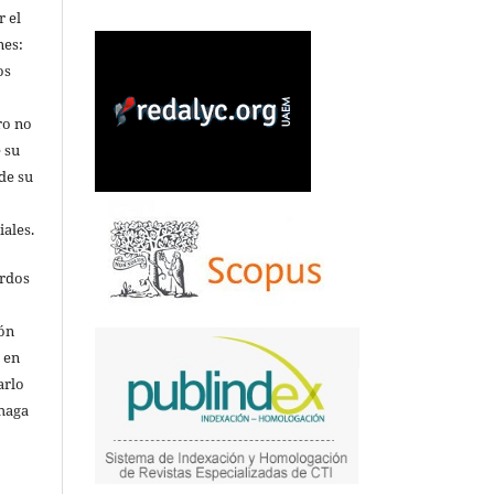
r el
nes:
os
ro no
 su
de su
iales.
erdos
ión
o en
arlo
 haga