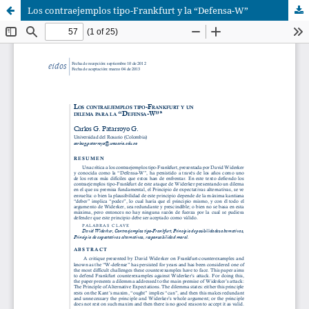
Los contraejemplos tipo-Frankfurt y la “Defensa-W”