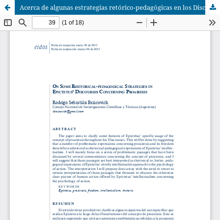
Acerca de algunas estrategias retórico-pedagógicas en los Discursos de Epicteto relativas a la proairesis [Inglés]