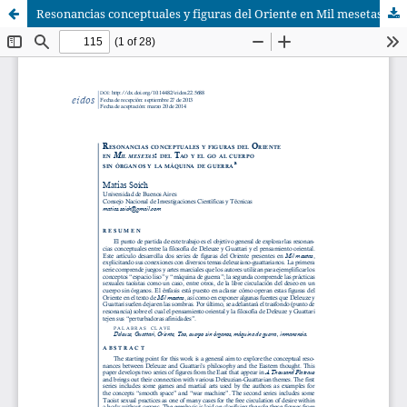
Resonancias conceptuales y figuras del Oriente en Mil mesetas: del Tao y el go al cuerpo sin órganos y la máquina de guerra