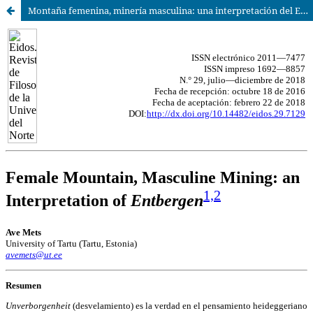
Montaña femenina, minería masculina: una interpretación del Entbergen [English]