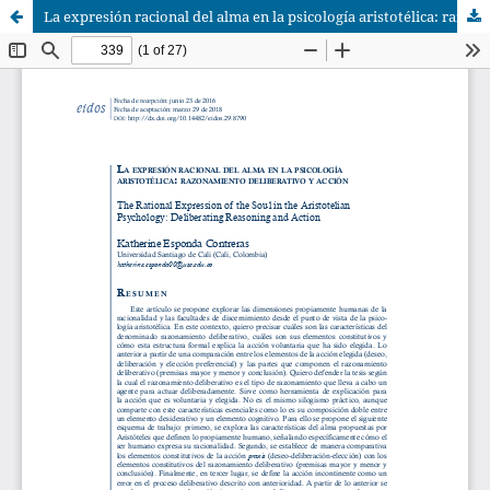
La expresión racional del alma en la psicología aristotélica: razonamiento deliberativo y acción