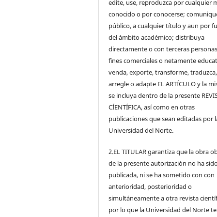
edite, use, reproduzca por cualquier 
conocido o por conocerse; comunique
público, a cualquier título y aun por f
del ámbito académico; distribuya
directamente o con terceras personas
fines comerciales o netamente educat
venda, exporte, transforme, traduzca
arregle o adapte EL ARTÍCULO y la m
se incluya dentro de la presente REVI
CÍENTÍFICA, así como en otras
publicaciones que sean editadas por l
Universidad del Norte.
2.EL TITULAR garantiza que la obra o
de la presente autorización no ha sid
publicada, ni se ha sometido con con
anterioridad, posterioridad o
simultáneamente a otra revista científ
por lo que la Universidad del Norte t