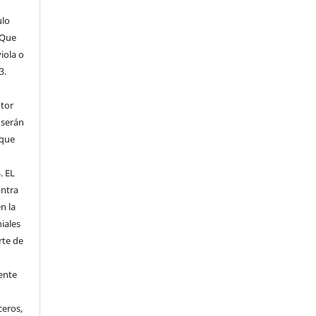
ulo
 Que
iola o
3.
utor
 serán
 que
. EL
ntra
n la
iales
rte de
ente
ceros,