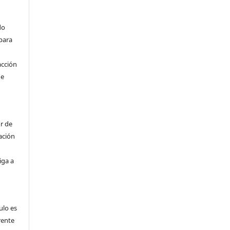
do
para
acción
de
r de
ación
iga a
a
ulo es
frente