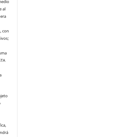
medio
 al
uera
, con
ivos;
,
isma
STA
a
bjeto
o
ica,
endrá