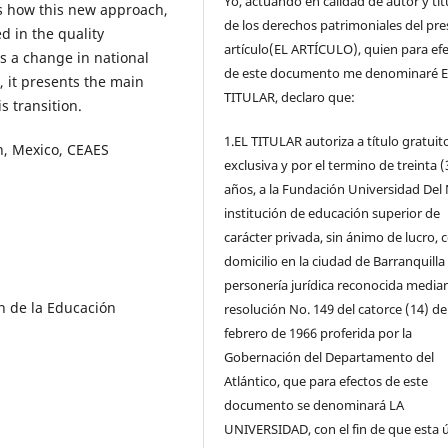
Yo, actuando en calidad de autor y tit
ts how this new approach,
de los derechos patrimoniales del pr
d in the quality
artículo(EL ARTÍCULO), quien para ef
s a change in national
de este documento me denominaré 
, it presents the main
TITULAR, declaro que:
is transition.
1.EL TITULAR autoriza a título gratuit
on, Mexico, CEAES
exclusiva y por el termino de treinta (
años, a la Fundación Universidad Del 
institución de educación superior de
carácter privada, sin ánimo de lucro, 
domicilio en la ciudad de Barranquilla
personería jurídica reconocida media
ón de la Educación
resolución No. 149 del catorce (14) de
febrero de 1966 proferida por la
Gobernación del Departamento del
Atlántico, que para efectos de este
documento se denominará LA
UNIVERSIDAD, con el fin de que esta 