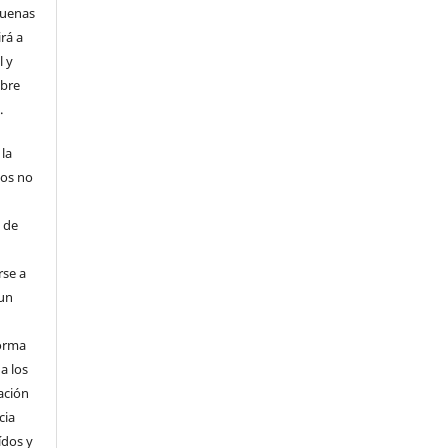
 buenas
rá a
l y
obre
.
 la
tos no
e
3 de
rse a
 un
forma
a los
ación
cia
ídos y