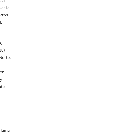
ular
esente
ectos
EL
o,
30)
Norte,
con
 y
nte
última